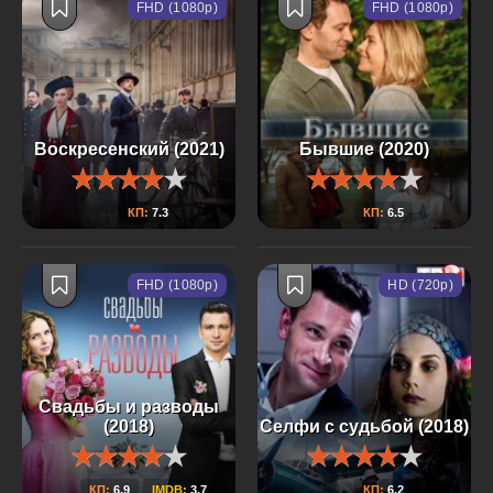
FHD (1080p)
FHD (1080p)
Воскресенский (2021)
Бывшие (2020)
КП:
7.3
КП:
6.5
FHD (1080p)
HD (720p)
Свадьбы и разводы
(2018)
Селфи с судьбой (2018)
КП:
6.9
IMDB:
3.7
КП:
6.2