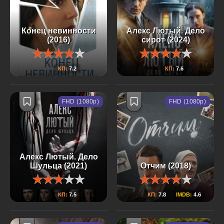
Конец невинности
Алекс Лютый. Дело
(2016)
сирот (2024)
КП:
7.2
КП:
7.6
FHD (1080p)
FHD (1080p)
Алекс Лютый. Дело
Шульца (2021)
Отчим (2018)
КП:
7.5
КП:
7.8
IMDB:
4.6