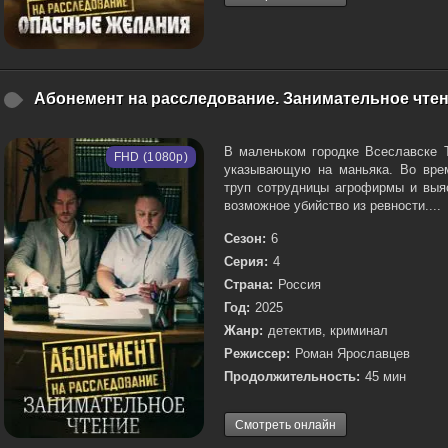
Абонемент на расследование. Занимательное чтени
В маленьком городке Всеславске Т
FHD (1080p)
указывающую на маньяка. Во врем
труп сотрудницы агрофирмы и выяс
возможное убийство из ревности....
Сезон:
6
Серия:
4
Страна:
Россия
Год:
2025
Жанр:
детектив, криминал
Режиссер:
Роман Ярославцев
Продолжительность:
45 мин
Смотреть онлайн