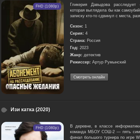
Гликерия Давыдова расследует с
FHD (1080p)
которая выглядела бы как самоубий
записку кто-то сдвинул с места, раз
Сезон:
1
Серия:
4
Страна:
Россия
Год:
2023
Жанр:
детектив
Режиссер:
Артур Румынский
Смотреть онлайн
Изи катка (2020)
В деревне, в классе информатики
FHD (1080p)
команда МБОУ СОШ-2 — пять симп
финал большого турнира по игре Wa