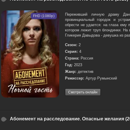
Переживший личную драму Дан
FHD (1080p)
провинциальный городок и устраи
обрести не удается: на глаза ему
котором лежит труп блондинки. На
Гликерия Давыдова - девушка из разр
Сезон:
2
Серия:
4
Страна:
Россия
Год:
2023
Жанр:
детектив
Режиссер:
Артур Румынский
Смотреть онлайн
Абонемент на расследование. Опасные желания (2