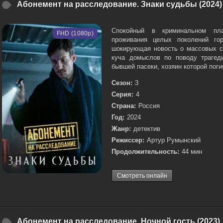
Абонемент на расследование. Знаки судьбы (2024)
Спокойный в криминальном пл
FHD (1080p)
проживания целых поколений гор
шокирующая новость о массовых см
куча домыслов по поводу трагед
бывшей пасеки, хозяин которой поги
Сезон:
3
Серия:
4
Страна:
Россия
Год:
2024
Жанр:
детектив
Режиссер:
Артур Румынский
Продолжительность:
44 мин
Смотреть онлайн
Абонемент на расследование. Ночной гость (2023)