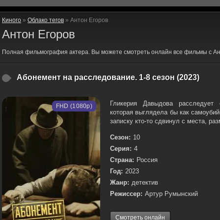
Киного
»
Облако тегов
» Антон Егоров
Антон Егоров
Полная фильмография актера. Вы можете смотреть онлайн все фильмы с Ан
Абонемент на расследование. 1-8 сезон (2023)
Гликерия Давыдова расследует с
FHD (1080p)
которая выглядела бы как самоубий
записку кто-то сдвинул с места, раз
Сезон:
10
Серия:
4
Страна:
Россия
Год:
2023
Жанр:
детектив
Режиссер:
Артур Румынский
Смотреть онлайн