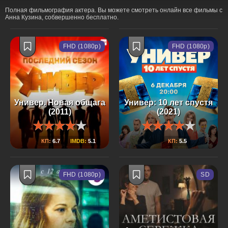
Полная фильмография актера. Вы можете смотреть онлайн все фильмы с
Анна Кузина, собвершенно бесплатно.
FHD (1080p)
FHD (1080p)
Универ. Новая общага
Универ: 10 лет спустя
(2011)
(2021)
КП:
6.7
IMDB:
5.1
КП:
5.5
FHD (1080p)
SD