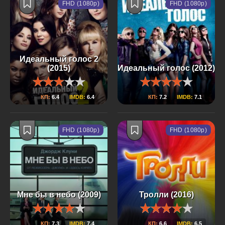
FHD (1080p)
FHD (1080p)
Идеальный голос 2
(2015)
Идеальный голос (2012)
КП:
6.4
IMDB:
6.4
КП:
7.2
IMDB:
7.1
FHD (1080p)
FHD (1080p)
Мне бы в небо (2009)
Тролли (2016)
КП:
7.3
IMDB:
7.4
КП:
6.6
IMDB:
6.5