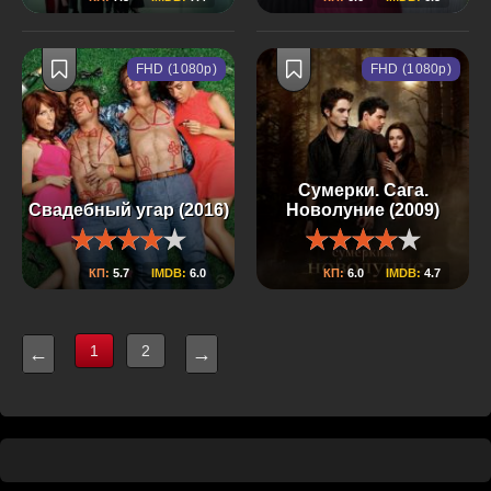
FHD (1080p)
FHD (1080p)
Сумерки. Сага.
Свадебный угар (2016)
Новолуние (2009)
КП:
5.7
IMDB:
6.0
КП:
6.0
IMDB:
4.7
1
2
←
→