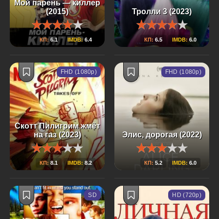
Мой парень — киллер
(2015)
Тролли 3 (2023)
КП:
6.1
IMDB:
6.4
КП:
6.5
IMDB:
6.0
FHD (1080p)
FHD (1080p)
Скотт Пилигрим жмёт
на газ (2023)
Элис, дорогая (2022)
КП:
8.1
IMDB:
8.2
КП:
5.2
IMDB:
6.0
SD
HD (720p)