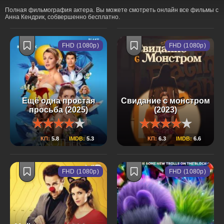
Полная фильмография актера. Вы можете смотреть онлайн все фильмы с
Анна Кендрик, собвершенно бесплатно.
FHD (1080p)
FHD (1080p)
Ещё одна простая
Свидание с монстром
просьба (2025)
(2023)
КП:
5.8
IMDB:
5.3
КП:
6.3
IMDB:
6.6
FHD (1080p)
FHD (1080p)