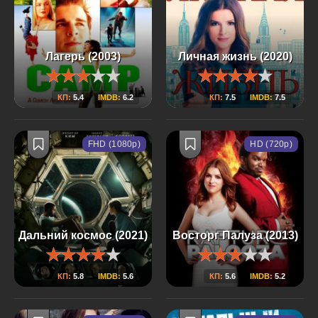
Лагерь (2003)
Личная жизнь (2020)
КП:
5.4
IMDB:
6.2
КП:
7.5
IMDB:
7.5
FHD (1080p)
HD (720p)
Дальний космос (2021)
Восторг Палуза (2013)
КП:
5.8
IMDB:
5.6
КП:
5.6
IMDB:
5.2