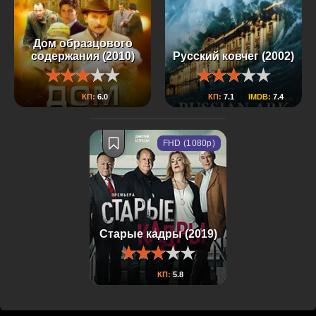
Дом образцового
содержания (2010)
Русский ковчег (2002)
КП:
6.0
КП:
7.1
IMDB:
7.4
FHD (1080p)
Старые кадры (2019)
КП:
5.8