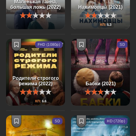
Маленькая тайна,
большая ложь (2022)
Нахимовцы (2021)
КП:
5.3
FHD (1080p)
SD
Родители строгого
режима (2022)
Бабки (2021)
КП:
6.6
SD
HD (720p)