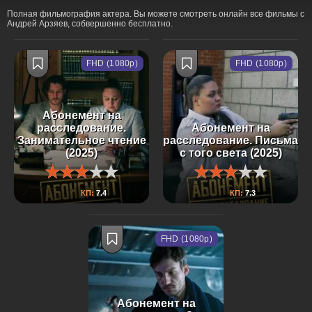
Полная фильмография актера. Вы можете смотреть онлайн все фильмы с
Андрей Арзяев, собвершенно бесплатно.
FHD (1080p)
FHD (1080p)
Абонемент на
расследование.
Абонемент на
Занимательное чтение
расследование. Письма
(2025)
с того света (2025)
КП:
7.4
КП:
7.3
FHD (1080p)
Абонемент на