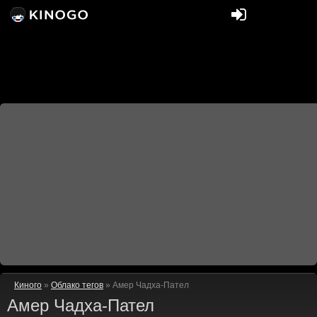
Киного
»
Облако тегов
» Амер Чадха-Пател
Амер Чадха-Пател