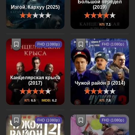
Большой передел
Изгой. Кархуу (2025)
(2019)
КП:
7.1
FHD (1080p)
FHD (1080p)
Канцелярская крыса
(2017)
Чужой район 3 (2014)
КП:
6.5
IMDB:
6.2
КП:
7.8
FHD (1080p)
FHD (1080p)