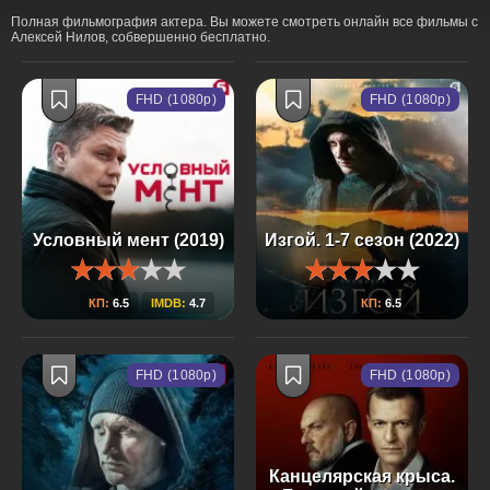
Полная фильмография актера. Вы можете смотреть онлайн все фильмы с
Алексей Нилов, собвершенно бесплатно.
FHD (1080p)
FHD (1080p)
Условный мент (2019)
Изгой. 1-7 сезон (2022)
КП:
6.5
IMDB:
4.7
КП:
6.5
FHD (1080p)
FHD (1080p)
Канцелярская крыса.