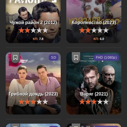
Чужой район 2 (2012)
Королевство (2023)
КП:
7.8
КП:
6.0
SD
FHD (1080p)
Грибной дождь (2023)
Варяг (2021)