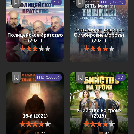
SD
FHD (1080p)
Пять минут тишины.
Полицейское братство
Симбирские морозы
(2021)
(2021)
FHD (1080p)
SD
Убийство на троих
16-й (2021)
(2015)
КП:
7.1
КП:
6.1