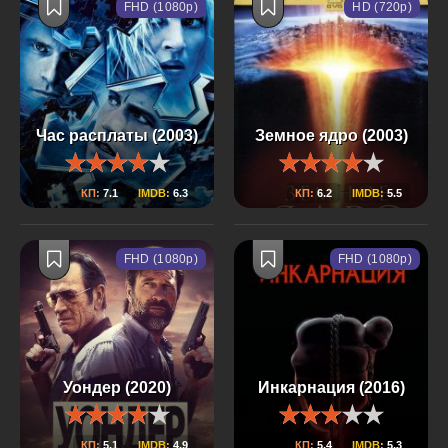
FHD (1080p)
HD (720p)
Час расплаты (2003)
Земное ядро (2003)
КП:
7.1
IMDB:
6.3
КП:
6.2
IMDB:
5.5
FHD (1080p)
FHD (1080p)
Уондер (2020)
Инкарнация (2016)
КП:
5.1
IMDB:
4.9
КП:
5.4
IMDB:
5.3