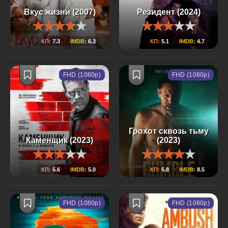
Вкус жизни (2007)
Резидент (2024)
КП:
7.3
IMDB:
6.3
КП:
5.1
IMDB:
4.7
FHD (1080p)
FHD (1080p)
Грохот сквозь тьму
Каменщик (2023)
(2023)
КП:
5.6
IMDB:
5.0
КП:
5.8
IMDB:
8.5
FHD (1080p)
FHD (1080p)