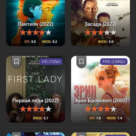
Пантеон (2022)
Засада (2023)
КП:
8.0
IMDB:
8.2
IMDB:
6.9
HD (720p)
FHD (1080p)
Первая леди (2022)
Эрин Брокович (2000)
IMDB:
5.7
КП:
7.8
IMDB:
7.4