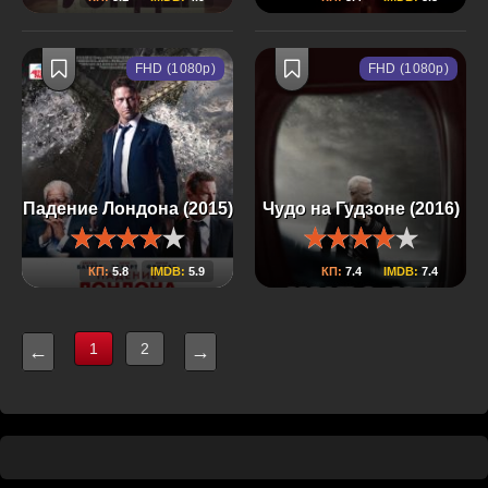
FHD (1080p)
FHD (1080p)
Падение Лондона (2015)
Чудо на Гудзоне (2016)
КП:
5.8
IMDB:
5.9
КП:
7.4
IMDB:
7.4
1
2
←
→