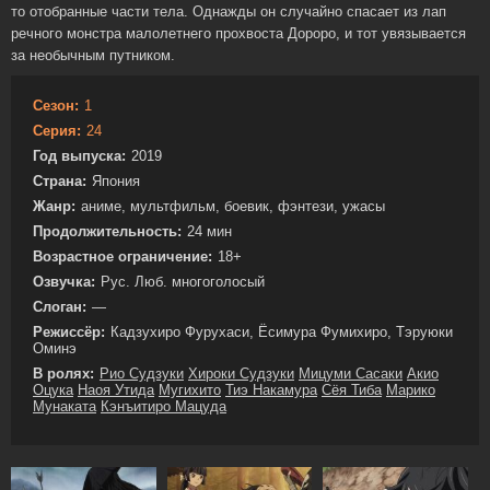
то отобранные части тела. Однажды он случайно спасает из лап
речного монстра малолетнего прохвоста Дороро, и тот увязывается
за необычным путником.
Сезон:
1
Серия:
24
Год выпуска:
2019
Страна:
Япония
Жанр:
аниме, мультфильм, боевик, фэнтези, ужасы
Продолжительность:
24 мин
Возрастное ограничение:
18+
Озвучка:
Рус. Люб. многоголосый
Слоган:
—
Режиссёр:
Кадзухиро Фурухаси, Ёсимура Фумихиро, Тэруюки
Оминэ
В ролях:
Рио Судзуки
Хироки Судзуки
Мицуми Сасаки
Акио
Оцука
Наоя Утида
Мугихито
Тиэ Накамура
Сёя Тиба
Марико
Мунаката
Кэнъитиро Мацуда