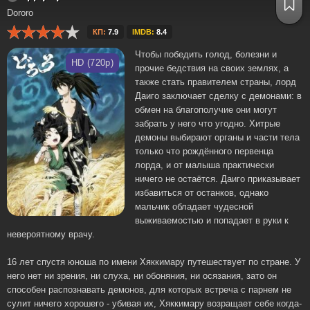
Dororo
КП:
7.9
IMDB:
8.4
Чтобы победить голод, болезни и
HD (720p)
прочие бедствия на своих землях, а
также стать правителем страны, лорд
Даиго заключает сделку с демонами: в
обмен на благополучие они могут
забрать у него что угодно. Хитрые
демоны выбирают органы и части тела
только что рождённого первенца
лорда, и от малыша практически
ничего не остаётся. Даиго приказывает
избавиться от останков, однако
мальчик обладает чудесной
выживаемостью и попадает в руки к
невероятному врачу.
16 лет спустя юноша по имени Хяккимару путешествует по стране. У
него нет ни зрения, ни слуха, ни обоняния, ни осязания, зато он
способен распознавать демонов, для которых встреча с парнем не
сулит ничего хорошего - убивая их, Хяккимару возращает себе когда-