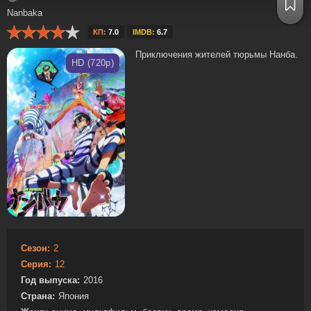
Nanbaka
КП:
7.0
IMDB:
6.7
Приключения жителей тюрьмы Нанба.
HD (720p)
Сезон:
2
Серия:
12
Год выпуска:
2016
Страна:
Япония