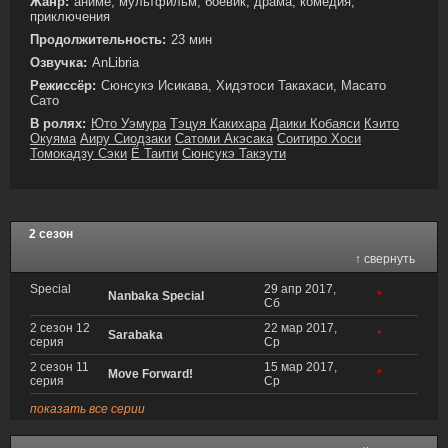
Жанр:
аниме, мультфильм, боевик, драма, комедия,
приключения
Продолжительность:
23 мин
Озвучка:
AnLibria
Режиссёр:
Сюнсукэ Исикава, Хидэтоси Такахаси, Масато
Сато
В ролях:
Юто Уэмура
Тэцуя Какихара
Даики Кобаяси
Кэито
Окуяма
Аиру Сиодзаки
Сатоми Акэсака
Соитиро Хоси
Томокадзу Сэки
Ё Таити
Сюнсукэ Такэути
2 сезон
↑ свернуть
Special
29 апр 2017,
Nanbaka Special
*
Сб
2 сезон 12
22 мар 2017,
Sarabaka
*
серия
Ср
2 сезон 11
15 мар 2017,
Move Forward!
*
серия
Ср
показать все серии