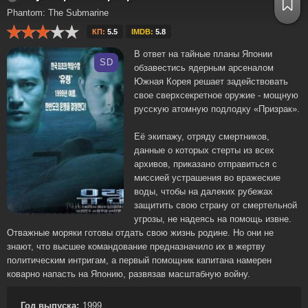
Phantom: The Submarine
КП:
5.5
IMDB:
5.8
В ответ на тайные планы Японии
SD
обзавестись ядерным арсеналом
Южная Корея решает задействовать
свое сверхсекретное оружие - мощную
русскую атомную подлодку «Призрак».
Её экипажу, отряду смертников,
данные о которых стерты из всех
архивов, приказано отправиться с
миссией устрашения во вражеские
воды, чтобы на далеких рубежах
защитить свою страну от смертельной
угрозы, не надеясь на помощь извне.
Отважные моряки готовы отдать свою жизнь родине. Но они не
знают, что высшее командование предназначило их в жертву
политическим интригам, а первый помощник капитана намерен
коварно напасть на Японию, развязав масштабную войну.
Год выпуска:
1999