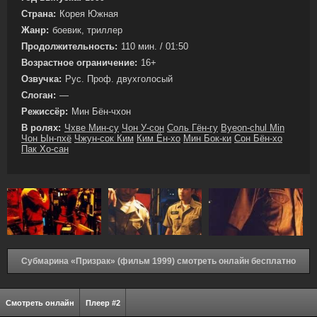
Страна:
Корея Южная
Жанр:
боевик, триллер
Продолжительность:
110 мин. / 01:50
Возрастное ограничение:
16+
Озвучка:
Рус. Проф. двухголосый
Слоган:
—
Режиссёр:
Мин Бён-чхон
В ролях:
Чхве Мин-су
Чон У-сон
Соль Гён-гу
Byeon-chul Min
Чон Ын-пхё
Чжун-сок Ким
Ким Ён-хо
Мин Бок-ки
Сон Бён-хо
Пак Хо-сан
Субмарина «Призрак» (фильм 1999) смотреть онлайн бесплатно
Смотреть онлайн
Плеер #2