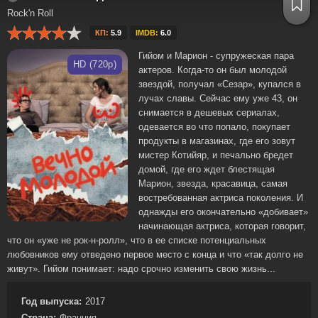
Rock'n Roll
КП:
5.9
IMDB:
6.0
Гийом и Марион - супружеская пара
HD (720p)
актеров. Когда-то он был молодой
звездой, получал «Сезар», купался в
лучах славы. Сейчас ему уже 43, он
снимается в дешевых сериалах,
одевается во что попало, покупает
продукты в магазинах, где его зовут
мистер Котийяр, и печально бредет
домой, где его ждет блестящая
Марион, звезда, красавица, самая
востребованная актриса поколения. И
однажды его окончательно «добивает»
начинающая актриса, которая говорит,
что он «уже не рок-н-ролл», что в ее списке потенциальных
любовников ему отведено первое место с конца и что «так долго не
живут». Гийом понимает: надо срочно изменить свою жизнь...
Год выпуска:
2017
Страна:
Франция