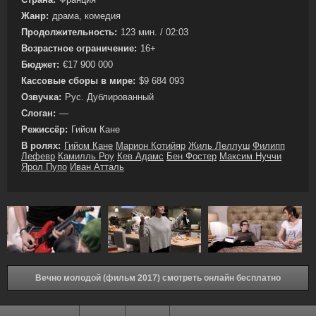
Жанр:
драма, комедия
Продолжительность:
123 мин. / 02:03
Возрастное ограничение:
16+
Бюджет:
€17 900 000
Кассовые сборы в мире:
$9 684 093
Озвучка:
Рус. Дублированный
Слоган:
—
Режиссёр:
Гийом Кане
В ролях:
Гийом Кане
Марион Котийяр
Жиль Леллуш
Филипп
Лефевр
Камилль Роу
Кев Адамс
Бен Фостер
Максим Нуччи
Ярол Пупо
Иван Атталь
Вечно молодой (фильм 2017) смотреть онлайн бесплатно