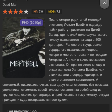
Dead Man
КП:
7.8
IMDB:
7.6
После смерти родителей молодой
FHD (1080p)
счетовод Уильям Блэйк в надежде
найти работу приезжает на Дикий
Запад, где по злой воле случая за его
голову назначается награда в 500
долларов. Раненого в грудь возле
сердца, его выхаживает индеец,
которого много лет возили по городам
Америки и Англии в качестве живого
экспоната. Он принял этого юношу в
очках за поэта Уильяма Блэйка, чьи
стихи запали в сердце «дикаря», и
стал его ангелом-хранителем. А
опекаемый, лишившись очков, сам вдруг стал стрелять без промаха,
увеличивая стоимость своей головы, оставляя за собой след из
трупов лиц, охочих до награды, и приближаясь к тому «месту, откуда
приходят и куда возвращаются все духи».
Год выпуска:
1995