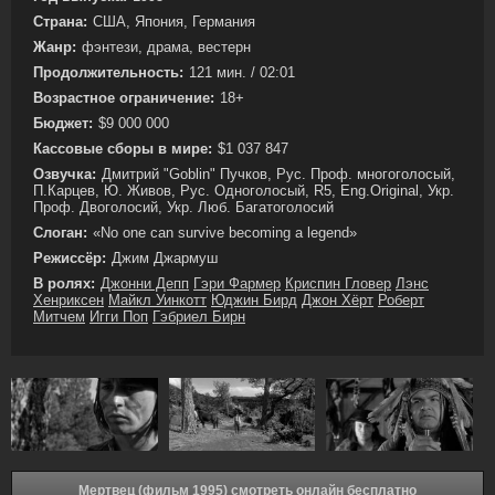
Страна:
США, Япония, Германия
Жанр:
фэнтези, драма, вестерн
Продолжительность:
121 мин. / 02:01
Возрастное ограничение:
18+
Бюджет:
$9 000 000
Кассовые сборы в мире:
$1 037 847
Озвучка:
Дмитрий "Goblin" Пучков, Рус. Проф. многоголосый,
П.Карцев, Ю. Живов, Рус. Одноголосый, R5, Eng.Original, Укр.
Проф. Двоголосий, Укр. Люб. Багатоголосий
Слоган:
«No one can survive becoming a legend»
Режиссёр:
Джим Джармуш
В ролях:
Джонни Депп
Гэри Фармер
Криспин Гловер
Лэнс
Хенриксен
Майкл Уинкотт
Юджин Бирд
Джон Хёрт
Роберт
Митчем
Игги Поп
Гэбриел Бирн
Мертвец (фильм 1995) смотреть онлайн бесплатно