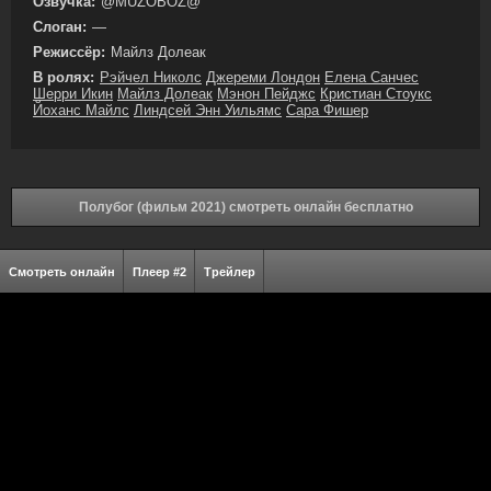
Озвучка:
@MUZOBOZ@
Слоган:
—
Режиссёр:
Майлз Долеак
В ролях:
Рэйчел Николс
Джереми Лондон
Елена Санчес
Шерри Икин
Майлз Долеак
Мэнон Пейджс
Кристиан Стоукс
Йоханс Майлс
Линдсей Энн Уильямс
Сара Фишер
Полубог (фильм 2021) смотреть онлайн бесплатно
Смотреть онлайн
Плеер #2
Трейлер