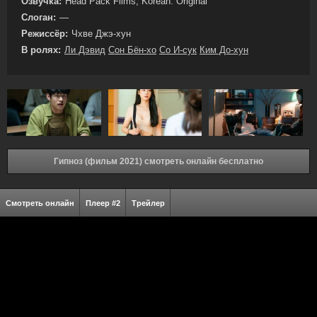
Озвучка:
Head Pack Films, Korean. Original
Слоган:
—
Режиссёр:
Чхве Джэ-хун
В ролях:
Ли Дэвид
Сон Бён-хо
Со И-сук
Ким До-хун
Гипноз (фильм 2021) смотреть онлайн бесплатно
Смотреть онлайн
Плеер #2
Трейлер