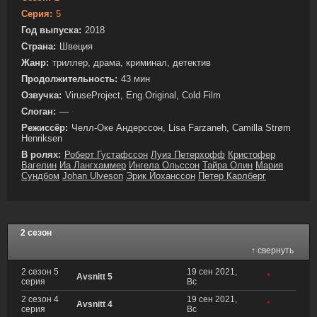
Серия:
5
Год выпуска:
2018
Страна:
Швеция
Жанр:
триллер, драма, криминал, детектив
Продолжительность:
43 мин
Озвучка:
ViruseProject, Eng.Original, Cold Film
Слоган:
—
Режиссёр:
Челл-Оке Андерссон, Lisa Farzaneh, Camilla Strøm
Henriksen
В ролях:
Роберт Густафссон
Луиз Петерхофф
Кристофер
Вагелин
Иа Лангхаммер
Ингела Ольссон
Тайра Олин
Мария
Сундбом
Johan Ulveson
Эрик Йоханссон
Петер Карлберг
2 сезон
↑ свернуть
2 сезон 5
19 сен 2021,
Avsnitt 5
*
серия
Вс
2 сезон 4
19 сен 2021,
Avsnitt 4
*
серия
Вс