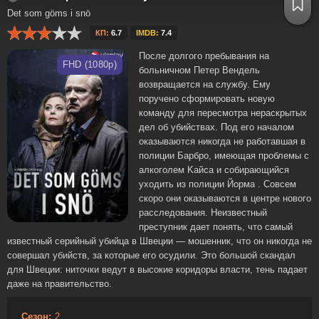
Det som göms i snö
КП:
6.7
IMDB:
7.4
После долгого пребывания на
FHD (1080p)
больничном Петер Вендель
возвращается на службу. Ему
поручено сформировать новую
команду для пересмотра нераскрытых
дел об убийствах. Под его началом
оказываются никогда не работавшая в
полиции Барбро, имеющая проблемы с
алкоголем Kайса и собирающийся
уходить из полиции Йорма . Совсем
скоро они оказываются в центре нового
расследования. Неизвестный
преступник дает понять, что самый
известный серийный убийца в Швеции — мошенник, что он никогда не
совершал убийств, за которые его осудили. Это большой скандал
для Швеции: ниточки ведут в высокие коридоры власти, тень падает
даже на правительство.
Сезон:
2