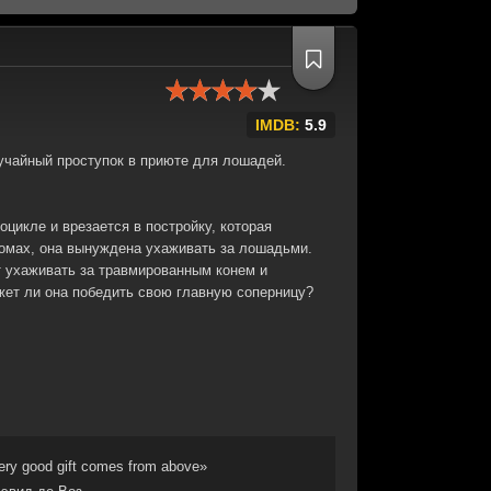
IMDB:
5.9
чайный проступок в приюте для лошадей.
оцикле и врезается в постройку, которая
ромах, она вынуждена ухаживать за лошадьми.
т ухаживать за травмированным конем и
жет ли она победить свою главную соперницу?
ery good gift comes from above»