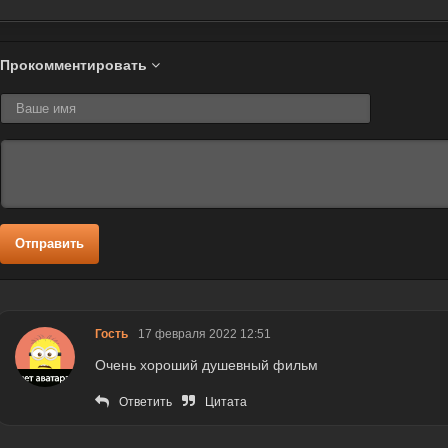
Прокомментировать
Отправить
Гость
17 февраля 2022 12:51
Очень хороший душевный фильм
Ответить
Цитата