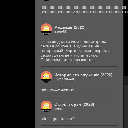
88888888888888888888888888888888888888
88888888888888230000000000000000000000
Медведь (2022)
irsen-86
Не знаю даже зачем я досмотрела
сериал до конца. Скучный и не
интересный. Картинка всего сериала
серая, девятая и утопическая.
Переодически складывается
История его служанки (2026)
Рустам0440
где продолжение?
Старый орёл (2026)
komy
admin gde trailers?