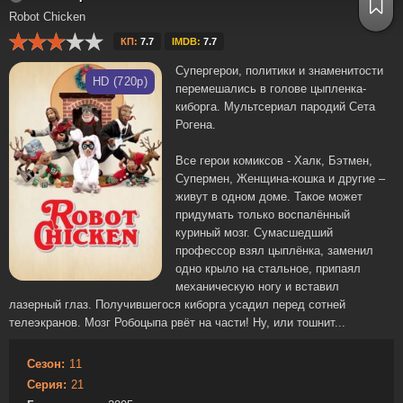
Robot Chicken
КП:
7.7
IMDB:
7.7
Супергерои, политики и знаменитости
HD (720p)
перемешались в голове цыпленка-
киборга. Мультсериал пародий Сета
Рогена.
Все герои комиксов - Халк, Бэтмен,
Супермен, Женщина-кошка и другие –
живут в одном доме. Такое может
придумать только воспалённый
куриный мозг. Сумасшедший
профессор взял цыплёнка, заменил
одно крыло на стальное, припаял
механическую ногу и вставил
лазерный глаз. Получившегося киборга усадил перед сотней
телеэкранов. Мозг Робоцыпа рвёт на части! Ну, или тошнит...
Сезон:
11
Серия:
21