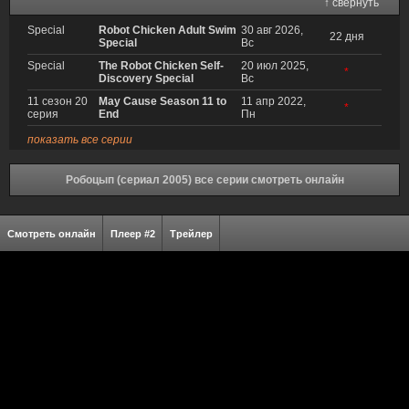
↑ свернуть
Special
Robot Chicken Adult Swim
30 авг 2026,
22 дня
Special
Вс
Special
The Robot Chicken Self-
20 июл 2025,
*
Discovery Special
Вс
11 сезон 20
May Cause Season 11 to
11 апр 2022,
*
серия
End
Пн
показать все серии
Робоцып (сериал 2005) все серии смотреть онлайн
Смотреть онлайн
Плеер #2
Трейлер