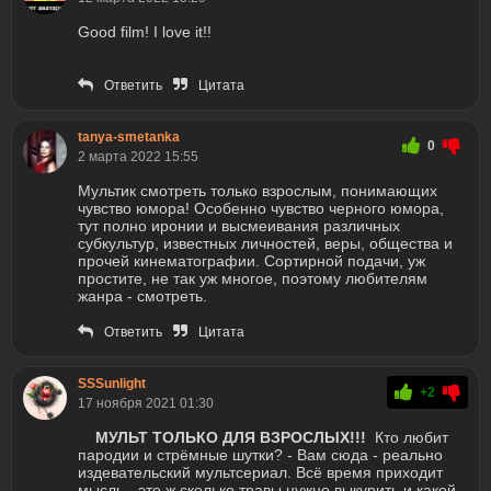
Good film! I love it!!
Ответить
Цитата
tanya-smetanka
0
2 марта 2022 15:55
Мультик смотреть только взрослым, понимающих
чувство юмора! Особенно чувство черного юмора,
тут полно иронии и высмеивания различных
субкультур, известных личностей, веры, общества и
прочей кинематографии. Сортирной подачи, уж
простите, не так уж многое, поэтому любителям
жанра - смотреть.
Ответить
Цитата
SSSunlight
+2
17 ноября 2021 01:30
МУЛЬТ ТОЛЬКО ДЛЯ ВЗРОСЛЫХ!!!
Кто любит
пародии и стрёмные шутки? - Вам сюда - реально
издевательский мультсериал. Всё время приходит
мысль - это ж сколько травы нужно выкурить и какой,