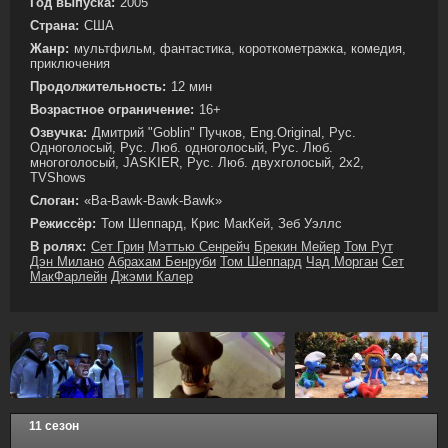
Год выпуска:
2005
Страна:
США
Жанр:
мультфильм, фантастика, короткометражка, комедия,
приключения
Продолжительность:
12 мин
Возрастное ограничение:
16+
Озвучка:
Дмитрий "Goblin" Пучков, Eng.Original, Рус.
Одноголосый, Рус. Люб. одноголосый, Рус. Люб.
многоголосый, JASKIER, Рус. Люб. двухголосый, 2x2,
TVShows
Слоган:
«Ba-Bawk-Bawk-Bawk»
Режиссёр:
Том Шеппард, Крис МакКей, Зеб Уэллс
В ролях:
Сет Грин
Мэттью Сенрейч
Брекин Мейер
Том Рут
Дэн Милано
Абрахам Бенруби
Том Шеппард
Чад Морган
Сет
МакФарлейн
Джэми Калер
11 сезон