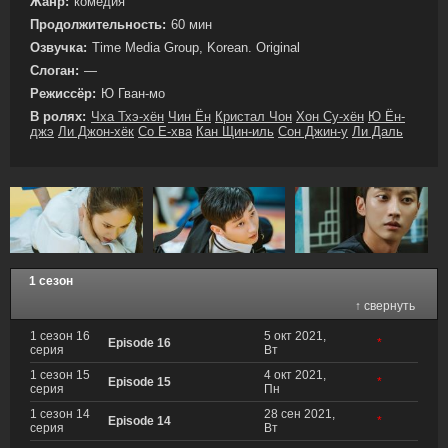
Жанр:
комедия
Продолжительность:
60 мин
Озвучка:
Time Media Group, Korean. Original
Слоган:
—
Режиссёр:
Ю Гван-мо
В ролях:
Чха Тхэ-хён
Чин Ён
Кристал Чон
Хон Су-хён
Ю Ён-
джэ
Ли Джон-хёк
Со Е-хва
Кан Щин-иль
Сон Джин-у
Ли Даль
1 сезон
↑ свернуть
1 сезон 16
5 окт 2021,
Episode 16
*
серия
Вт
1 сезон 15
4 окт 2021,
Episode 15
*
серия
Пн
1 сезон 14
28 сен 2021,
Episode 14
*
серия
Вт