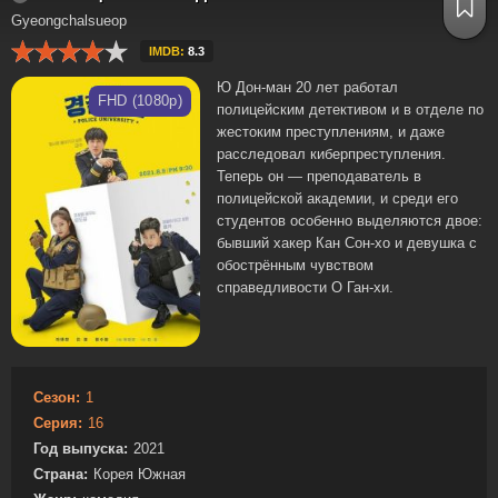
Gyeongchalsueop
IMDB:
8.3
Ю Дон-ман 20 лет работал
FHD (1080p)
полицейским детективом и в отделе по
жестоким преступлениям, и даже
расследовал киберпреступления.
Теперь он — преподаватель в
полицейской академии, и среди его
студентов особенно выделяются двое:
бывший хакер Кан Сон-хо и девушка с
обострённым чувством
справедливости О Ган-хи.
Сезон:
1
Серия:
16
Год выпуска:
2021
Страна:
Корея Южная