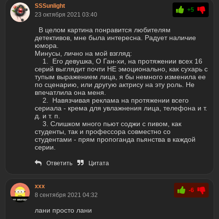
SSSunlight
+5
23 октября 2021 03:40
В целом картина понравится любителям
детективов, мне была интересна. Радует наличие
юмора.
Минусы, лично на мой взгляд:
1. Его девушка, О Ган-хи, на протяжении всех 16
серий выглядит почти НЕ эмоционально, как сухарь с
тупым выражением лица, я бы немного изменила ее
по сценарию, или другую актрису на эту роль. Не
впечатлила она меня.
2. Навязчивая реклама на протяжении всего
сериала - крема для увлажнения лица, телефона и т.
д. и т. п.
3. Слишком много пьют соджи с пивом, как
студенты, так и профессора совместно со
студентами - прям пропоганда пьянства в каждой
серии.
Ответить
Цитата
ххх
-6
8 сентября 2021 04:32
лани просто лани