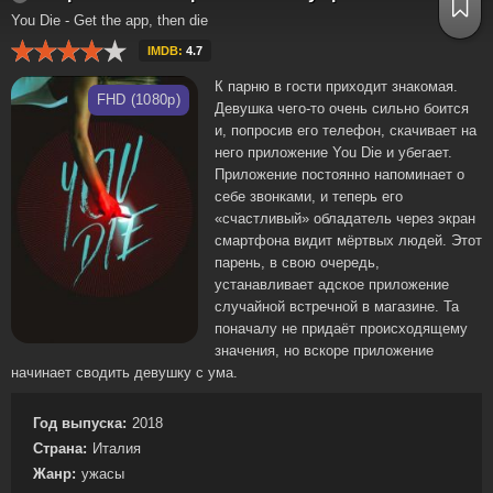
You Die - Get the app, then die
IMDB:
4.7
К парню в гости приходит знакомая.
FHD (1080p)
Девушка чего-то очень сильно боится
и, попросив его телефон, скачивает на
него приложение You Die и убегает.
Приложение постоянно напоминает о
себе звонками, и теперь его
«счастливый» обладатель через экран
смартфона видит мёртвых людей. Этот
парень, в свою очередь,
устанавливает адское приложение
случайной встречной в магазине. Та
поначалу не придаёт происходящему
значения, но вскоре приложение
начинает сводить девушку с ума.
Год выпуска:
2018
Страна:
Италия
Жанр:
ужасы