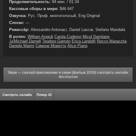
Продолжительность:
94 мин. / 01:34
Кассовые сборы в мире:
$46 647
Озвучка:
Рус. Проф. многоголосый, Eng.Original
Слоган:
—
Режиссёр:
Alessandro Antonaci, Daniel Lascar, Stefano Mandalà
В ролях:
William Angiuli
Carola Cudemo
Micol Damilano
Ja'Michael Darnell
Teodoro Garruto
Erica Landolfi
Rocco Marazzita
Daniele Marmi
Симоне Моретто
Alice Piano
Умри — скачай приложение и умри (фильм 2018) смотреть онлайн
бесплатно
Смотреть онлайн
Плеер #2