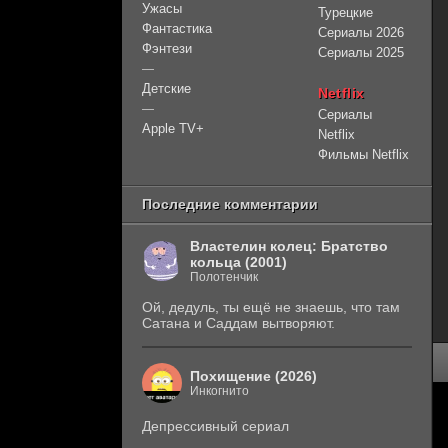
Ужасы
Турецкие
Фантастика
Сериалы 2026
Фэнтези
Сериалы 2025
—
Детские
Netflix
—
Сериалы
Apple TV+
Netflix
Фильмы Netflix
Последние комментарии
Властелин колец: Братство
кольца (2001)
Полотенчик
Ой, дедуль, ты ещё не знаешь, что там
Сатана и Саддам вытворяют.
Похищение (2026)
Инкогнито
Депрессивный сериал