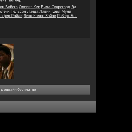
ейз Палмер
он Бойега
Оливия Кук
Билл Скарсгард
Эд
Блейк Нельсон
Линда Лавин
Кайл Муни
тофер Райли
Лиза Колон-Зайас
Роберт Бог
ть онлайн бесплатно