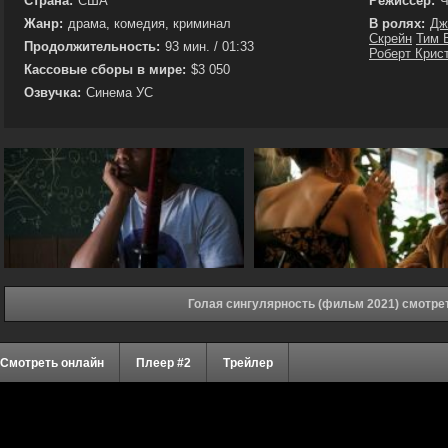
Страна:
США
Режиссёр:
Ч
Жанр:
драма, комедия, криминал
В ролях:
Дж
Скрейн
Тим 
Продолжительность:
93 мин. / 01:33
Роберт Крис
Кассовые сборы в мире:
$3 050
Озвучка:
Синема УС
Голая сингулярность (фильм 2021) смотре
Смотреть онлайн
Плеер #2
Трейлер