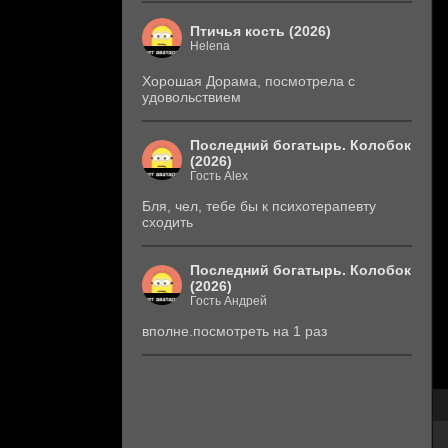
Птичья кость (2026)
Helena
Хорошая Дорама, посмотрела с
удовольствием
Последний богатырь. Колобок
(2026)
Гость Alex
Бля, чел, тебе бы к психотерапевту
сходить
Последний богатырь. Колобок
(2026)
Гость Андрей
вполне.посмотреть на 1 раз