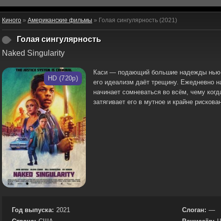
Киного
»
Американские фильмы
» Голая сингулярность (2021)
Голая сингулярность
Naked Singularity
Каси — подающий большие надежды нью-
HD (720p)
его идеализм даёт трещину. Ежедневно н
начинает сомневаться во всём, чему когд
затягивает его в мутное и крайне рискова
Год выпуска:
2021
Слоган:
—