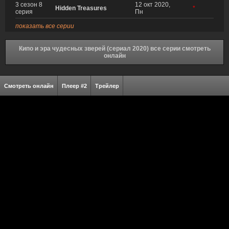
3 сезон 8
12 окт 2020,
Hidden Treasures
*
серия
Пн
показать все серии
Кипо и эра чудесных зверей (сериал 2020) все серии смотреть
онлайн
Смотреть онлайн
Плеер #2
Трейлер