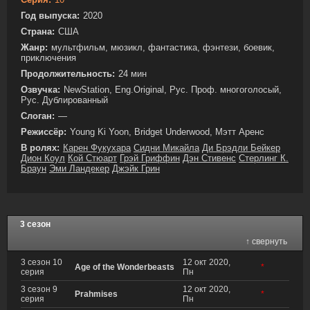
Год выпуска:
2020
Страна:
США
Жанр:
мультфильм, мюзикл, фантастика, фэнтези, боевик,
приключения
Продолжительность:
24 мин
Озвучка:
NewStation, Eng.Original, Рус. Проф. многоголосый,
Рус. Дублированный
Слоган:
—
Режиссёр:
Young Ki Yoon, Bridget Underwood, Мэтт Аренс
В ролях:
Карен Фукухара
Сидни Микайла
Ди Брэдли Бейкер
Дион Коул
Кой Стюарт
Грэй Гриффин
Дэн Стивенс
Стерлинг К.
Браун
Эми Ландекер
Джэйк Грин
3 сезон
↑ свернуть
3 сезон 10
12 окт 2020,
Age of the Wonderbeasts
*
серия
Пн
3 сезон 9
12 окт 2020,
Prahmises
*
серия
Пн