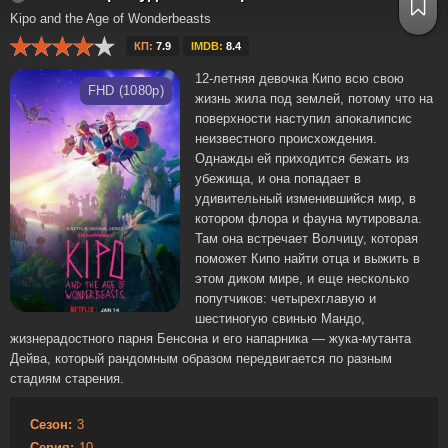
Kipo and the Age of Wonderbeasts
КП:
7.9
IMDB:
8.4
12-летняя девочка Кипо всю свою
FHD (1080p)
жизнь жила под землей, потому что на
поверхности наступил апокалипсис
неизвестного происхождения.
Однажды ей приходится бежать из
убежища, и она попадает в
удивительный изменившийся мир, в
котором флора и фауна мутировала.
Там она встречает Волчицу, которая
поможет Кипо найти отца и выжить в
этом диком мире, и еще несколько
попутчиков: четырехглавую и
шестиногую свинью Мандо,
жизнерадостного парня Бенсона и его напарника — жука-мутанта
Дейва, который рандомным образом передвигается по разным
стадиям старения.
Сезон:
3
Серия:
10