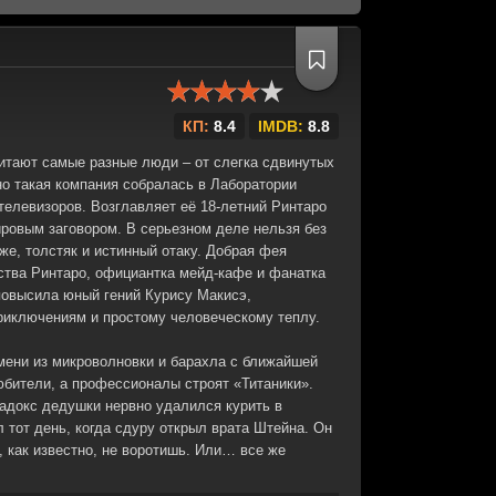
КП:
8.4
IMDB:
8.8
битают самые разные люди – от слегка сдвинутых
но такая компания собралась в Лаборатории
телевизоров. Возглавляет её 18-летний Ринтаро
ровым заговором. В серьезном деле нельзя без
 же, толстяк и истинный отаку. Добрая фея
ства Ринтаро, официантка мейд-кафе и фанатка
повысила юный гений Курису Макисэ,
риключениям и простому человеческому теплу.
мени из микроволновки и барахла с ближайшей
бители, а профессионалы строят «Титаники».
радокс дедушки нервно удалился курить в
л тот день, когда сдуру открыл врата Штейна. Он
, как известно, не воротишь. Или… все же