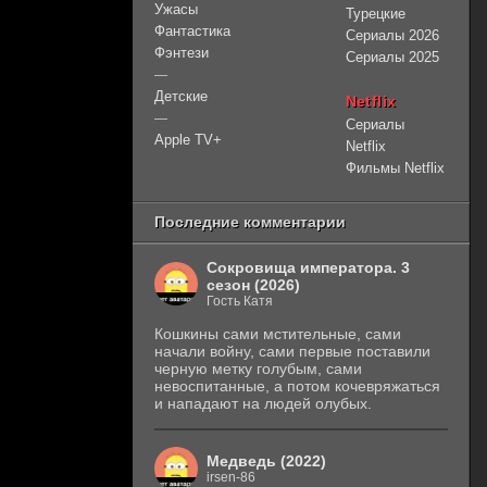
Ужасы
Турецкие
Фантастика
Сериалы 2026
Фэнтези
Сериалы 2025
—
Детские
Netflix
—
Сериалы
Apple TV+
Netflix
Фильмы Netflix
Последние комментарии
Сокровища императора. 3
сезон (2026)
Гость Катя
Кошкины сами мстительные, сами
начали войну, сами первые поставили
черную метку голубым, сами
невоспитанные, а потом кочевряжаться
и нападают на людей олубых.
Медведь (2022)
irsen-86