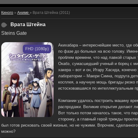
Киного
»
Аниме
» Врата Штейна (2011)
Врата Штейна
Steins Gate
Акихабара – интереснейшее место, где о
FHD (1080p)
по фазе до больных на всю голову. Имен
проблем времени, что над лавкой старых 
Окабэ, сумасшедший ученый и борец с ми
хакера – вот и он, Итару Хасида, конечно
лаборатории – Маюри Сиина, подруга дет
косплея, а научную мощь бригады резко 
истосковавшаяся по интеллектуальным п
Компании удалось построить машину вре
распродажи. Великие открытия делают лю
Вот только потом началось такое, что па
сторонку, а главный герой трижды прокля
был готов рисковать своей жизнью, но не чужими. Впрочем, сделанного
можно?