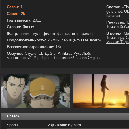
Сезон:
1
Слоган:
«The
gets shot. Ok
Серия:
25
banana»
Год выпуска:
2011
Режиссёр:
К
Томоки Коба
Страна:
Япония
В ролях:
Ма
Жанр:
аниме, мультфильм, фантастика, триллер
Томокадзу С
Продолжительность:
25 мин. серия (625 мин. всего)
Масаки Тэр
Возрастное ограничение:
16+
Озвучка:
Студия СВ-Дубль, Anilibria, Рус. Люб.
многоголосый, Укр. Проф. Двоголосий, Japan Original
1 сезон
Special
23β - Divide By Zero