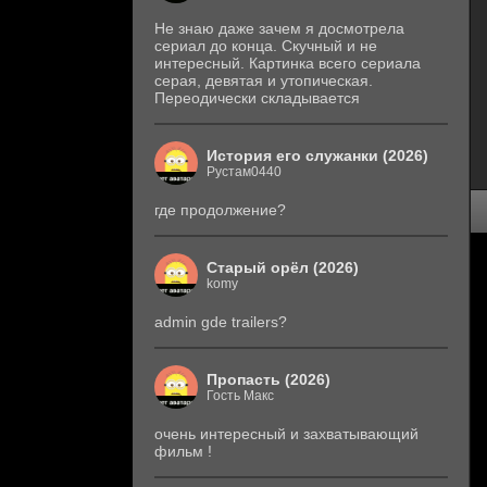
Не знаю даже зачем я досмотрела
сериал до конца. Скучный и не
интересный. Картинка всего сериала
серая, девятая и утопическая.
Переодически складывается
История его служанки (2026)
Рустам0440
где продолжение?
Старый орёл (2026)
komy
admin gde trailers?
Пропасть (2026)
Гость Макс
очень интересный и захватывающий
фильм !