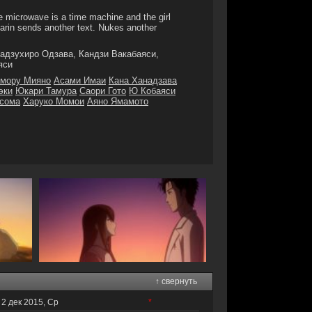
 microwave is a time machine and the girl
arin sends another text. Nukes another
адзухиро Одзава, Кандзи Вакабаяси,
яси
мору Мияно
Асами Имаи
Кана Ханадзава
эки
Юкари Тамура
Саори Гото
Ю Кобаяси
асома
Харуко Момои
Аяно Ямамото
↑ свернуть
2 дек 2015, Ср
*