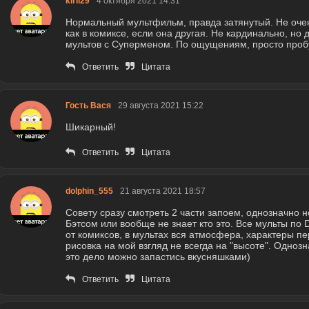
kiril29
4 октября 2021 14:31
Нормальный мультфильм, правда затянутый. Не очен
как в комиксе, если она другая. Не кардинально, но 
мультов с Суперменом. По ощущениям, просто пробу
Ответить
Цитата
Гость Вася
29 августа 2021 15:22
Шикарный!
Ответить
Цитата
dolphin_555
21 августа 2021 18:57
Совету сразу смотреть 2 части запоем, однозначно н
Бэтсом или вообще не знает кто это. Все мульты п
от комиксов, в мультах вся атмосфера, характеры п
рисовка на мой взгляд не всегда на "высоте". Одно
это дело можно запастись вкусняшками)
Ответить
Цитата