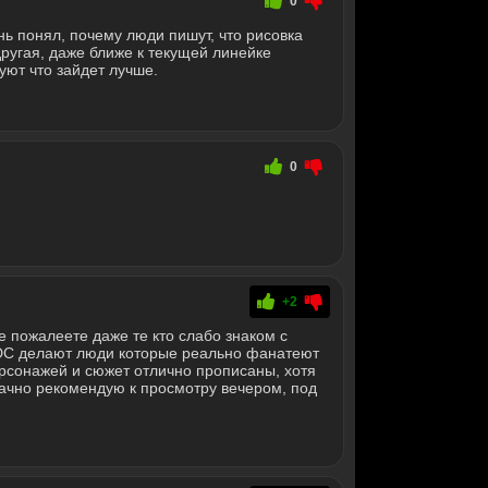
0
ь понял, почему люди пишут, что рисовка
другая, даже ближе к текущей линейке
ют что зайдет лучше.
0
+2
е пожалеете даже те кто слабо знаком с
о DC делают люди которые реально фанатеют
ерсонажей и сюжет отлично прописаны, хотя
значно рекомендую к просмотру вечером, под