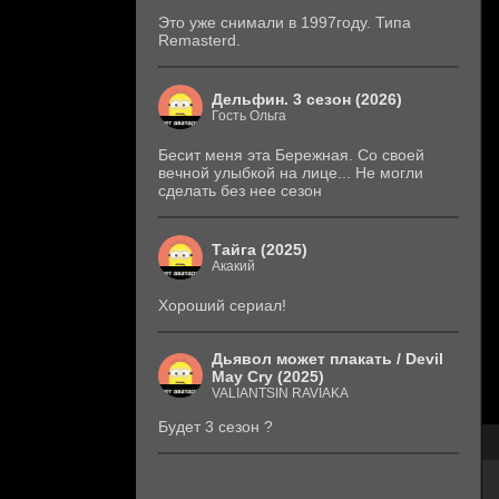
Это уже снимали в 1997году. Типа
Remasterd.
Дельфин. 3 сезон (2026)
Гость Ольга
Бесит меня эта Бережная. Со своей
вечной улыбкой на лице... Не могли
сделать без нее сезон
Тайга (2025)
Акакий
Хороший сериал!
Дьявол может плакать / Devil
May Cry (2025)
VALIANTSIN RAVIAKA
Будет 3 сезон ?