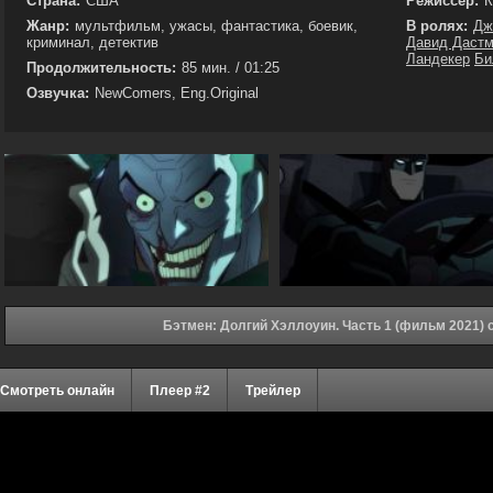
Страна:
США
Режиссёр:
К
Жанр:
мультфильм, ужасы, фантастика, боевик,
В ролях:
Дж
криминал, детектив
Давид Даст
Ландекер
Би
Продолжительность:
85 мин. / 01:25
Озвучка:
NewComers, Eng.Original
Бэтмен: Долгий Хэллоуин. Часть 1 (фильм 2021) 
Смотреть онлайн
Плеер #2
Трейлер