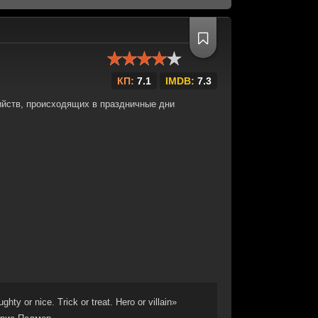
КП:
7.1
IMDB:
7.3
ийств, происходящих в праздничные дни
ghty or nice. Trick or treat. Hero or villain»