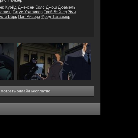
рис Палмер
ек Куэйд
Дженсен Эклс
Джош Дюамель
малчян
Титус Уэлливер
Трой Бэйкер
Эми
лли Бёрк
Ная Ривера
Фред Таташиор
смотреть онлайн бесплатно