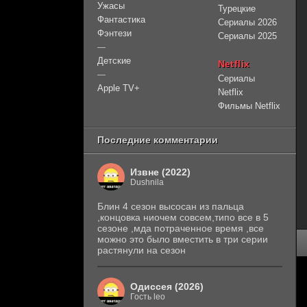
Ужасы
Турецкие
Фантастика
Сериалы 2026
Фэнтези
Сериалы 2025
—
Детские
Netflix
—
Сериалы
Apple TV+
Netflix
Фильмы Netflix
Последние комментарии
Извне (2022)
Dushnila
Блин 4 сезон высосан из пальца
,концовка ниочем совсем,типо все в 5
сезоне ,мда потраченное время ,все
можно это было вместить в три серии
растянули на сезон
Одиссея (2026)
Гость leo