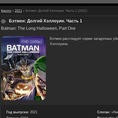
Киного
»
2021
» Бэтмен: Долгий Хэллоуин. Часть 1 (2021)
Бэтмен: Долгий Хэллоуин. Часть 1
Batman: The Long Halloween, Part One
Бэтмен расследует серию загадочных уб
FHD (1080p)
Хэллоуина.
Год выпуска:
2021
Слоган:
«Nau