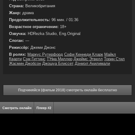
Страна:
Великобритания
Жанр:
драма
Продолжительность:
96 мин. / 01:36
Возрастное ограничение:
18+
Озвучка:
HDRezka Studio, Eng.Original
Слоган:
—
Режиссёр:
Джеми Джонс
В ролях:
Маркус Рутерфорд
Софи Кеннеди Кларк
Майкл
Кварти
Сэм Гиттинс
Т'Ниа Миллер
Джеймс Этвелл
Торин Стил
Жасмин Джобсон
Джошуа Блиссет
Дэниэл Акилимали
Подчиняйся (фильм 2018) смотреть онлайн бесплатно
Смотреть онлайн
Плеер #2