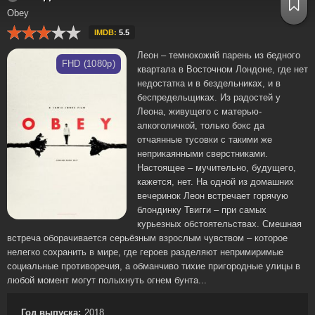
Obey
IMDB:
5.5
Леон – темнокожий парень из бедного
FHD (1080p)
квартала в Восточном Лондоне, где нет
недостатка и в бездельниках, и в
беспредельщиках. Из радостей у
Леона, живущего с матерью-
алкоголичкой, только бокс да
отчаянные тусовки с такими же
неприкаянными сверстниками.
Настоящее – мучительно, будущего,
кажется, нет. На одной из домашних
вечеринок Леон встречает горячую
блондинку Твигги – при самых
курьезных обстоятельствах. Смешная
встреча оборачивается серьёзным взрослым чувством – которое
нелегко сохранить в мире, где героев разделяют непримиримые
социальные противоречия, а обманчиво тихие пригородные улицы в
любой момент могут полыхнуть огнем бунта...
Год выпуска:
2018