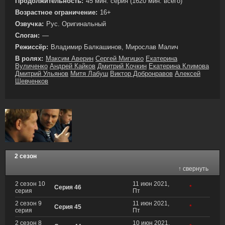
Продолжительность:
45 мин. серия (1620 мин. всего)
Возрастное ограничение:
16+
Озвучка:
Рус. Оригинальный
Слоган:
—
Режиссёр:
Владимир Балкашинов, Мирослав Малич
В ролях:
Максим Аверин
Сергей Мигицко
Екатерина
Вуличенко
Андрей Кайков
Дмитрий Кочкин
Екатерина Климова
Дмитрий Ульянов
Митя Лабуш
Виктор Добронравов
Алексей
Шевченков
2 сезон
↑ свернуть
2 сезон 10
11 июн 2021,
Серия 46
*
серия
Пт
2 сезон 9
11 июн 2021,
Серия 45
*
серия
Пт
2 сезон 8
10 июн 2021,