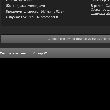
Страна:
Мексика
Режиссёр:
А
Жанр:
драма, мелодрама
В ролях:
Си
Сервантес
Д
Продолжительность:
147 мин. / 02:27
Спиндола
Ма
Озвучка:
Рус. Люб. многоголосый
Дьявол между ног (фильм 2019) смотрет
Смотреть онлайн
Плеер #2