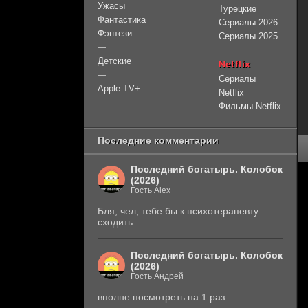
Ужасы
Турецкие
Фантастика
Сериалы 2026
Фэнтези
Сериалы 2025
—
Детские
Netflix
—
Сериалы
Apple TV+
Netflix
Фильмы Netflix
Последние комментарии
Последний богатырь. Колобок
(2026)
Гость Alex
Бля, чел, тебе бы к психотерапевту
сходить
Последний богатырь. Колобок
(2026)
Гость Андрей
вполне.посмотреть на 1 раз