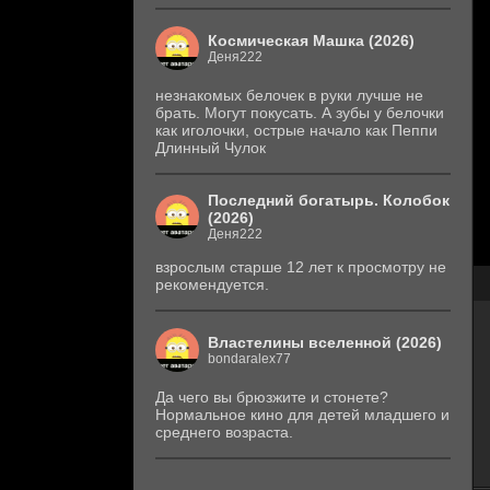
Космическая Машка (2026)
Деня222
незнакомых белочек в руки лучше не
брать. Могут покусать. А зубы у белочки
как иголочки, острые начало как Пеппи
Длинный Чулок
Последний богатырь. Колобок
(2026)
Деня222
взрослым старше 12 лет к просмотру не
рекомендуется.
Властелины вселенной (2026)
bondaralex77
Да чего вы брюзжите и стонете?
Нормальное кино для детей младшего и
среднего возраста.