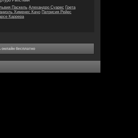
ртуро Рипстейн
львия Паскель
Алехандро Суарес
Грета
аниэль Хименес Качо
Патрисия Рейес
рсе Каррера
ь онлайн бесплатно