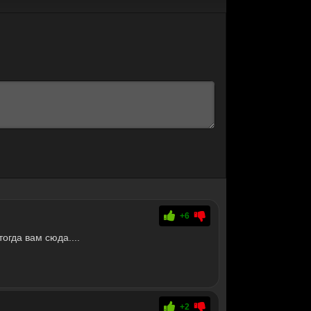
+6
тогда вам сюда....
+2