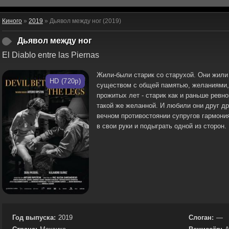
Киного
»
2019
» Дьявол между ног (2019)
Дьявол между ног
El Diablo entre las Piernas
Жили-были старик со старухой. Они жили 
HD (720p)
существом с общей памятью, желаниями, 
прожитых лет - старик как и раньше ревно
такой же желанной. И любили они друг др
вечном противостоянии супругов гармони
в свои руки и подыграть одной из сторон.
Год выпуска:
2019
Слоган:
—