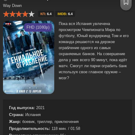
Way Down
КП:
6.4
IMDB:
6.4
Пока вся Испания увлечена
FHD (1080p)
просмотром Чемпионата Мира по
футболу, Юный вундеркинд Том и его
команда решаются на дерзкое
ограбление одного из самых
охраняемых банков. На совершение
дела у них всего 90 минут, пока идёт
матч. Смогут ли парни ограбить банк
используя свое главное оружие –
мозг?
Год выпуска:
2021
Страна:
Испания
Жанр:
боевик, триллер, приключения
Продолжительность:
118 мин. / 01:58