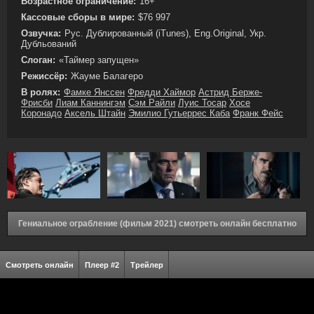
Возрастное ограничение:
16+
Кассовые сборы в мире:
$76 997
Озвучка:
Рус. Дублированный (iTunes), Eng.Original, Укр.
Дубльований
Слоган:
«Таймер запущен»
Режиссёр:
Жауме Балагеро
В ролях:
Фамке Янссен
Фредди Хаймор
Астрид Берже-
Фрисби
Лиам Каннингэм
Сэм Райли
Луис Тосар
Хосе
Коронадо
Аксель Штайн
Эмилио Гутьеррес Каба
Франк Фейс
Гениальное ограбление (фильм 2021) смотреть онлайн бесплатно
Смотреть онлайн
Плеер #2
Трейлер