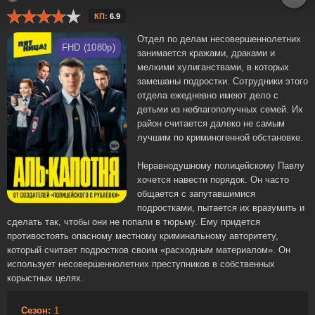
КП:
6.9
Отдел по делам несовершеннолетних
FHD (1080p)
занимается кражами, драками и
мелкими хулиганствами, в которых
замешаны подростки. Сотрудники этого
отдела ежедневно имеют дело с
детьми из неблагополучных семей. Их
район считается далеко не самым
лучшим по криминогенной обстановке.
Неравнодушному полицейскому Павлу
хочется навести порядок. Он часто
общается с запутавшимися
подростками, пытается их вразумить и
сделать так, чтобы они не попали в тюрьму. Ему придется
противостоять опасному местному криминальному авторитету,
который считает подростков своим «расходным материалом». Он
использует несовершеннолетних преступников в собственных
корыстных целях.
Сезон:
1