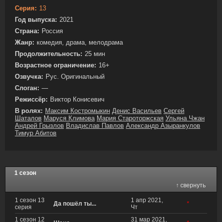
Серия:
13
Год выпуска:
2021
Страна:
Россия
Жанр:
комедия, драма, мелодрама
Продолжительность:
25 мин
Возрастное ограничение:
16+
Озвучка:
Рус. Оригинальный
Слоган:
—
Режиссёр:
Виктор Конисевич
В ролях:
Максим Костромыкин
Денис Васильев
Сергей
Шаталов
Маруся Климова
Мария Староторжская
Ульяна Чжан
Андрей Грызлов
Владислав Павлов
Александр Азыранкулов
Тимур Абитов
1 сезон
↑ свернуть
1 сезон 13
1 апр 2021,
Да пошёл ты...
*
серия
Чт
1 сезон 12
31 мар 2021,