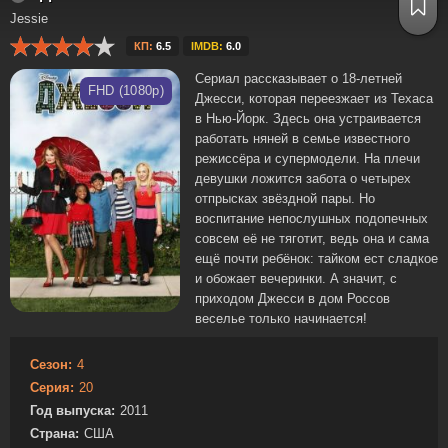
Jessie
КП:
6.5
IMDB:
6.0
Сериал рассказывает о 18-летней
FHD (1080p)
Джесси, которая переезжает из Техаса
в Нью-Йорк. Здесь она устраивается
работать няней в семье известного
режиссёра и супермодели. На плечи
девушки ложится забота о четырех
отпрысках звёздной пары. Но
воспитание непослушных подопечных
совсем её не тяготит, ведь она и сама
ещё почти ребёнок: тайком ест сладкое
и обожает вечеринки. А значит, с
приходом Джесси в дом Россов
веселье только начинается!
Сезон:
4
Серия:
20
Год выпуска:
2011
Страна:
США