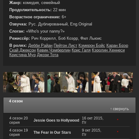
Жанр:
комедия, семейный
Продолжительность:
22 мин
Возрастное ограничение:
6+
Озвучка:
Рус. Дублированный, Eng.Original
Слоган:
«Who's your nanny?»
Режиссёр:
Рич Коррелл, Боб Коэрр, Фил Льюис
В ролях:
Дебби Райан
Пейтон Лист
Кэмерон Бойс
Каран Брэр
Скай Джексон
Кевин Чэмберлин
Крис Галя
Кэролин Хеннеси
Кристина Мур
Джози Тота
4 сезон
↑ свернуть
4 сезон 20
16 окт 2015,
Jessie Goes to Hollywood
*
серия
Пт
4 сезон 19
9 окт 2015,
The Fear in Our Stars
*
серия
Пт