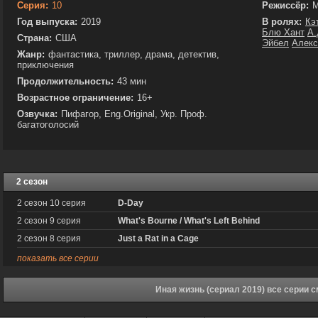
Серия:
10
Режиссёр:
М
Год выпуска:
2019
В ролях:
Кэ
Блю Хант
А.
Страна:
США
Эйбел
Алекс
Жанр:
фантастика, триллер, драма, детектив,
приключения
Продолжительность:
43 мин
Возрастное ограничение:
16+
Озвучка:
Пифагор, Eng.Original, Укр. Проф.
багатоголосий
2 сезон
2 сезон 10 серия
D-Day
2 сезон 9 серия
What's Bourne / What's Left Behind
2 сезон 8 серия
Just a Rat in a Cage
показать все серии
Иная жизнь (сериал 2019) все серии 