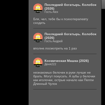
Последний богатырь. Колобок
(2026)
Гость Alex
Бля, чел, тебе бы к психотерапевту
сходить
Последний богатырь. Колобок
(2026)
Гость Андрей
вполне.посмотреть на 1 раз
Космическая Машка (2026)
Деня222
незнакомых белочек в руки лучше не
брать. Могут покусать. А зубы у белочки
как иголочки, острые начало как Пеппи
Длинный Чулок