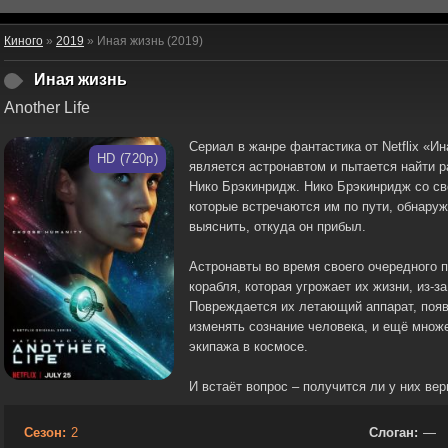
Киного
»
2019
» Иная жизнь (2019)
Иная жизнь
Another Life
Сериал в жанре фантастика от Netflix «И
HD (720p)
является астронавтом и пытается найти 
Нико Брэкинридж. Нико Брэкинридж со св
которые встречаются им по пути, обнару
выяснить, откуда он прибыл.
Астронавты во время своего очередного 
корабля, которая угрожает их жизни, из-з
Повреждается их летающий аппарат, появ
изменять сознание человека, и ещё множ
экипажа в космосе.
И встаёт вопрос – получится ли у них ве
Сезон:
2
Слоган:
—