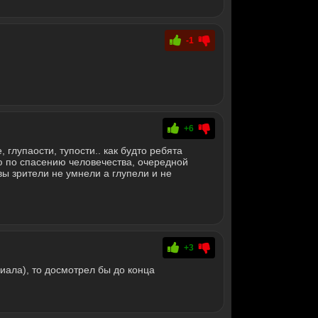
-1
+6
 глупаости, тупости.. как будто ребята
ю по спасению человечества, очередной
ы зрители не умнели а глупели и не
.
+3
иала), то досмотрел бы до конца