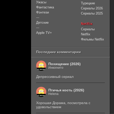
Ужасы
Турецкие
Фантастика
Сериалы 2026
Фэнтези
Сериалы 2025
—
Детские
Netflix
—
Сериалы
Apple TV+
Netflix
Фильмы Netflix
Последние комментарии
Похищение (2026)
Инкогнито
Депрессивный сериал
Птичья кость (2026)
Helena
Хорошая Дорама, посмотрела с
удовольствием