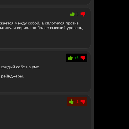
0
жается между собой, а сплотился против
 вытянули сериал на более высокий уровень,
+5
.каждый себе на уме.
е рейнджеры.
-2