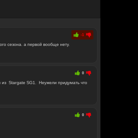
-1
го сезона. а первой вообще нету.
0
и из Stargate SG1. Неужели придумать что
0