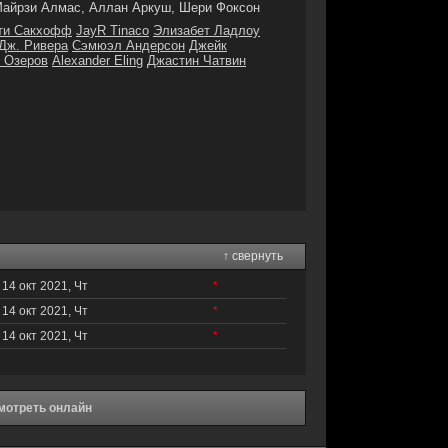
айрзи Алмас, Аллан Аркуш, Шери Фоксон
ти Сакхофф
JayR Tinaco
Элизабет Ладлоу
Дж. Ривера
Сэмюэл Андерсон
Джейк
 Озеров
Alexander Eling
Джастин Чатвин
↑ свернуть
14 окт 2021, Чт
*
14 окт 2021, Чт
*
14 окт 2021, Чт
*
смотреть онлайн