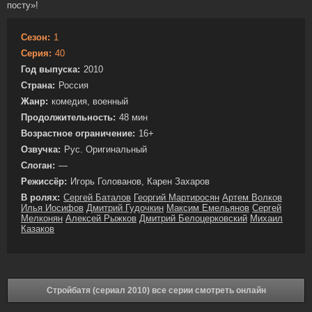
посту»!
Сезон:
1
Серия:
40
Год выпуска:
2010
Страна:
Россия
Жанр:
комедия, военный
Продолжительность:
48 мин
Возрастное ограничение:
16+
Озвучка:
Рус. Оригинальный
Слоган:
—
Режиссёр:
Игорь Голованов, Карен Захаров
В ролях:
Сергей Баталов
Георгий Мартиросян
Артем Волков
Илья Иосифов
Дмитрий Гудочкин
Максим Емельянов
Сергей
Мелконян
Алексей Рыжков
Дмитрий Белоцерковский
Михаил
Казаков
Стройбатя (сериал 2010) все серии смотреть онлайн