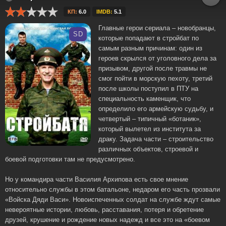
КП:
6.0
IMDB:
5.1
Главные герои сериала – новобранцы,
SD
которые попадают в стройбат по
самым разным причинам: один из
героев скрылся от уголовного дела за
призывом, другой после травмы не
смог пойти в морскую пехоту, третий
после школы поступил в ПТУ на
специальность каменщик, что
определило его армейскую судьбу, и
четвертый – типичный «ботаник»,
который вылетел из института за
драку. Задача части – строительство
различных объектов, строевой и
боевой подготовки там не предусмотрено.
Но у командира части Василия Архипова есть свое мнение
относительно службы в этом батальоне, недаром его часть прозвали
«Войска Дяди Васи». Новоиспеченных солдат на службе ждут самые
невероятные истории, любовь, расставания, потеря и обретение
друзей, крушение и рождение новых надежд и все это на «боевом