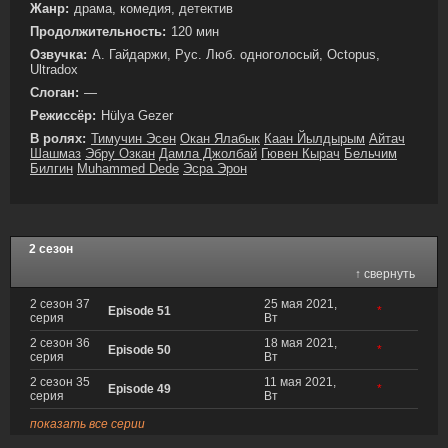
Жанр:
драма, комедия, детектив
Продолжительность:
120 мин
Озвучка:
А. Гайдаржи, Рус. Люб. одноголосый, Octopus,
Ultradox
Слоган:
—
Режиссёр:
Hülya Gezer
В ролях:
Тимучин Эсен
Окан Ялабык
Каан Йылдырым
Айтач
Шашмаз
Эбру Озкан
Дамла Джолбай
Гювен Кырач
Бельчим
Билгин
Muhammed Dede
Эсра Эрон
2 сезон
↑ свернуть
2 сезон 37
25 мая 2021,
Episode 51
*
серия
Вт
2 сезон 36
18 мая 2021,
Episode 50
*
серия
Вт
2 сезон 35
11 мая 2021,
Episode 49
*
серия
Вт
показать все серии