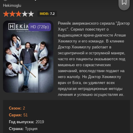
Hekimoglu
IMDB:
7.2
Ремейк американского сериала "Доктор
HD (720p)
Хаус". Сериал повествует о
выдающемся враче-диагносте Атеше
Хекимоглу и его команде. В клинике
Доктор Хекимоглу работает в
эксцентричной и остроумной манере,
часто его пациенты оказываются под
мишенью его саркастических
замечаний, впоследствии подают на
него жалобу. Но Доктор Хекимоглу
врач от Бога, он удивляет всех
предлагая нетрадиционные методы
лечения и успешно осуществляя их.
Сезон:
2
Серия:
51
Год выпуска:
2019
Страна:
Турция