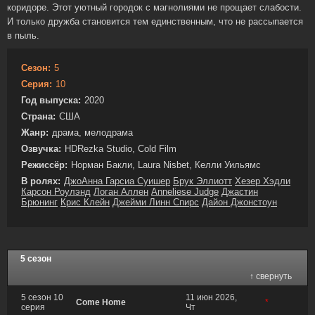
коридоре. Этот уютный городок с магнолиями не прощает слабости.
И только дружба становится тем единственным, что не рассыпается
в пыль.
Сезон:
5
Серия:
10
Год выпуска:
2020
Страна:
США
Жанр:
драма, мелодрама
Озвучка:
HDRezka Studio, Cold Film
Режиссёр:
Норман Бакли, Laura Nisbet, Келли Уильямс
В ролях:
ДжоАнна Гарсиа Суишер
Брук Эллиотт
Хезер Хэдли
Карсон Роулэнд
Логан Аллен
Anneliese Judge
Джастин
Брюнинг
Крис Клейн
Джейми Линн Спирс
Дайон Джонстоун
5 сезон
↑ свернуть
5 сезон 10
11 июн 2026,
Come Home
*
серия
Чт