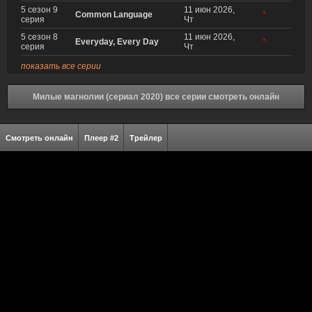
5 сезон 9
11 июн 2026,
Common Language
*
серия
Чт
5 сезон 8
11 июн 2026,
Everyday, Every Day
*
серия
Чт
показать все серии
Милые магнолии (сериал 2020) все серии смотреть онлайн
Смотреть онлайн
Плеер #2
Трейлер