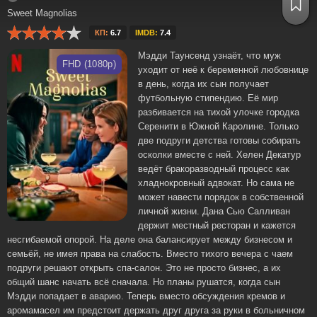
Sweet Magnolias
КП:
6.7
IMDB:
7.4
Мэдди Таунсенд узнаёт, что муж
FHD (1080p)
уходит от неё к беременной любовнице
в день, когда их сын получает
футбольную стипендию. Её мир
разбивается на тихой улочке городка
Серенити в Южной Каролине. Только
две подруги детства готовы собирать
осколки вместе с ней. Хелен Декатур
ведёт бракоразводный процесс как
хладнокровный адвокат. Но сама не
может навести порядок в собственной
личной жизни. Дана Сью Салливан
держит местный ресторан и кажется
несгибаемой опорой. На деле она балансирует между бизнесом и
семьёй, не имея права на слабость. Вместо тихого вечера с чаем
подруги решают открыть спа-салон. Это не просто бизнес, а их
общий шанс начать всё сначала. Но планы рушатся, когда сын
Мэдди попадает в аварию. Теперь вместо обсуждения кремов и
аромамасел им предстоит держать друг друга за руки в больничном