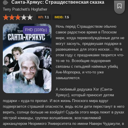
Санта-Хрякус: Страшдественская сказка
Terry Pratchett's Hogfather
КП:
7.1
IMDB:
7.5
Ночь перед Страшдеством обычно
FHD (1080p)
самое радостное время в Плоском
мире, когда перевозбуждённые дети не
могут заснуть, предвкушая подарки в
развешенных для этого носках… Но в
этом году с праздниками творится что-
то не то. Всеобщие подозрения
связаны с гильдией наёмных убийц
Анк-Морпорка, и что-то уже
замышляется.
А любимый дедушка Хог (Санта-
Хрякус), который приносит детям
подарки – куда-то пропал. И вся жизнь Плоского мира вдруг
подвергается страшной опасности, ведь если дети перестанут в него
верить, солнце больше не взойдёт! Судьба этого мира лежит в руках
пёстрой команды, группки волшебников, возглавляемой
аркканцлером Незримого Университета по имени Наверн Чудакули, в