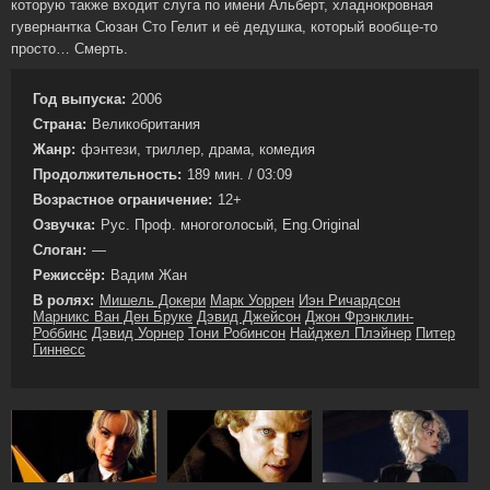
которую также входит слуга по имени Альберт, хладнокровная
гувернантка Сюзан Сто Гелит и её дедушка, который вообще-то
просто… Смерть.
Год выпуска:
2006
Страна:
Великобритания
Жанр:
фэнтези, триллер, драма, комедия
Продолжительность:
189 мин. / 03:09
Возрастное ограничение:
12+
Озвучка:
Рус. Проф. многоголосый, Eng.Original
Слоган:
—
Режиссёр:
Вадим Жан
В ролях:
Мишель Докери
Марк Уоррен
Иэн Ричардсон
Марникс Ван Ден Бруке
Дэвид Джейсон
Джон Фрэнклин-
Роббинс
Дэвид Уорнер
Тони Робинсон
Найджел Плэйнер
Питер
Гиннесс