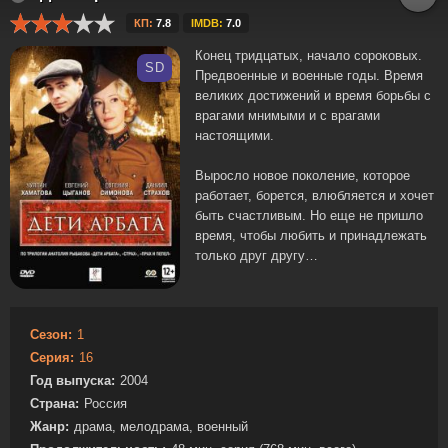
КП:
7.8
IMDB:
7.0
Конец тридцатых, начало сороковых.
SD
Предвоенные и военные годы. Время
великих достижений и время борьбы с
врагами мнимыми и с врагами
настоящими.
Выросло новое поколение, которое
работает, борется, влюбляется и хочет
быть счастливым. Но еще не пришло
время, чтобы любить и принадлежать
только друг другу…
Сезон:
1
Серия:
16
Год выпуска:
2004
Страна:
Россия
Жанр:
драма, мелодрама, военный