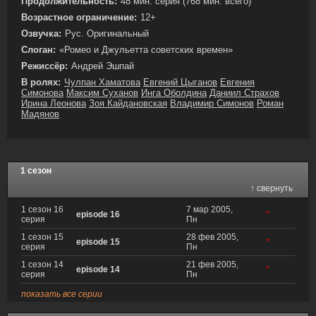
Продолжительность:
48 мин. серия (768 мин. всего)
Возрастное ограничение:
12+
Озвучка:
Рус. Оригинальный
Слоган:
«Ромео и Джульетта советских времен»
Режиссёр:
Андрей Эшпай
В ролях:
Чулпан Хаматова
Евгений Цыганов
Евгения
Симонова
Максим Суханов
Инга Оболдина
Даниил Страхов
Ирина Леонова
Зоя Кайдановская
Владимир Симонов
Роман
Мадянов
1 сезон
↑ свернуть
1 сезон 16
7 мар 2005,
episode 16
*
серия
Пн
1 сезон 15
28 фев 2005,
episode 15
*
серия
Пн
1 сезон 14
21 фев 2005,
episode 14
*
серия
Пн
показать все серии