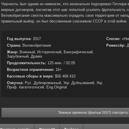
Черчилль был одним из немногих, кто изначально подозревал Гитлера в
мирных договоров, посчитав этот шаг попыткой усыпить бдительность 
Великобритания смогла максимально оградить свои территории от напа
правильный выбор, он был бессменным союзником СССР в этой войне.
Год выпуска:
2017
Слоган:
«Ни
Страна:
Великобритания
Режиссёр:
Д
Жанр:
Военный, Исторический, Биографический,
Зарубежный, Драма
Продолжительность:
125 мин. / 02:05
Возрастное ограничение:
16+
Кассовые сборы в мире:
$56 468 410
Озвучка:
Рус. Дублированный, Укр. Дубльований, Укр.
Проф. багатоголосий, Eng.Original
Темные времена (фильм 2017) смотреть