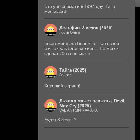
Это уже снимали в 1997году. Типа
Remasterd.
Дельфин. 3 сезон (2026)
Гость Ольга
Бесит меня эта Бережная. Со своей
вечной улыбкой на лице... Не могли
сделать без нее сезон
Тайга (2025)
Акакий
Хороший сериал!
Дьявол может плакать / Devil
May Cry (2025)
VALIANTSIN RAVIAKA
Будет 3 сезон ?