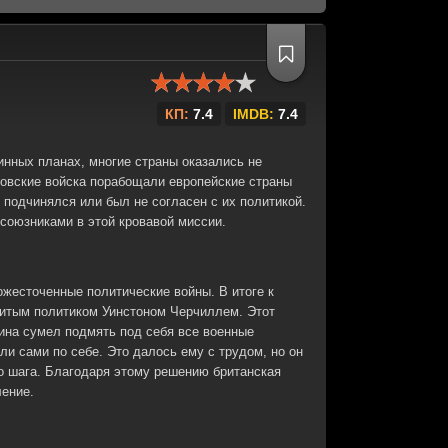
КП:
7.4
IMDB:
7.4
инных планах, многие страны оказались не
ровские войска порабощали европейские страны
е подчинялся или был не согласен с их политикой.
 союзниками в этой кровавой миссии.
ожесточенные политические войны. В итоге к
нитым политиком Уинстоном Черчиллем. Этот
ина сумел подмять под себя все военные
и сами по себе. Это далось ему с трудом, но он
го шага. Благодаря этому решению британская
ение.