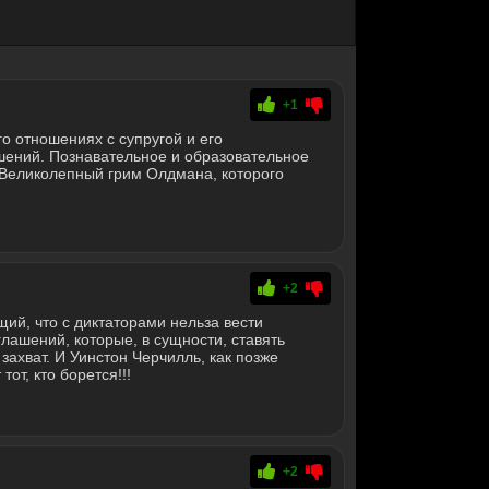
+1
о отношениях с супругой и его
шений. Познавательное и образовательное
. Великолепный грим Олдмана, которого
+2
й, что с диктаторами нельза вести
лашений, которые, в сущности, ставять
захват. И Уинстон Черчилль, как позже
от, кто борется!!!
+2