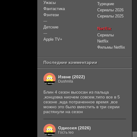
Ужасы
Турецкие
Фантастика
Сериалы 2026
Фэнтези
Сериалы 2025
—
Детские
Netflix
—
Сериалы
Apple TV+
Netflix
Фильмы Netflix
Последние комментарии
Извне (2022)
Dushnila
Блин 4 сезон высосан из пальца
,концовка ниочем совсем,типо все в 5
сезоне ,мда потраченное время ,все
можно это было вместить в три серии
растянули на сезон
Одиссея (2026)
Гость leo