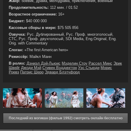
Жанр:
боевик, драма, мелодрама, приключения, военный
Продолжительность:
112 мин. / 01:52
Возрастное ограничение:
16+
Бюджет:
$40 000 000
Кассовые сборы в мире:
$75 505 856
Озвучка:
Рус. Дублированный, Рус. Проф. многоголосый,
СТС, Рус. Проф. двухголосый, SDI Media, Eng.Original, Eng.
Orig. with Commentary
Слоган:
«The first American hero»
Режиссёр:
Майкл Манн
В ролях:
Дэниэл Дэй-Льюис
Мэделин Стоу
Рассел Минс
Эрик
Швейг
Джоди Мэй
Стивен Вэддингтон
Уэс Стьюди
Морис
Роевз
Патрис Шеро
Эдвард Блэтчфорд
Последний из могикан (фильм 1992) смотреть онлайн бесплатно