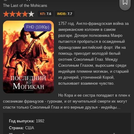
The Last of the Mohicans
КП:
7.6
IMDB:
7.7
1757 год. Англо-французская война за
FHD (1080p)
американские колонии в самом
разгаре. Дочери полковника Манро
пытаются пробраться в осажденный
французами английский форт. Им на
помощь приходит молодой белый
охотник Соколиный Глаз. Между
Соколиным Глазом, выросшим среди
индейцев племени могикан, и старшей
из дочерей, утонченной Корой,
вспыхивает взаимное чувство.
Но Кора и ее сестра попадают в плен к
союзникам французов - гуронам, и от мучительной смерти их могут
спасти только Соколиный Глаз и его верные друзья - индейцы…
Год выпуска:
1992
Страна:
США