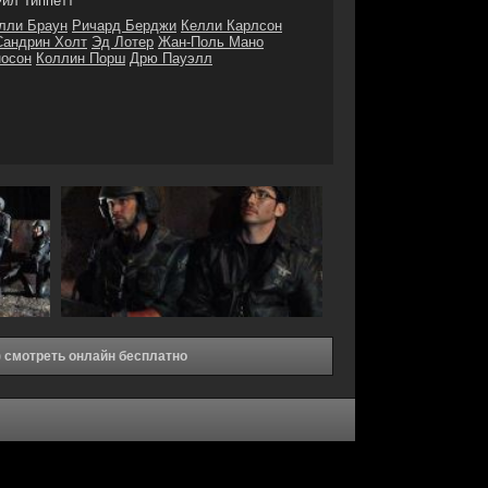
ил Типпетт
лли Браун
Ричард Берджи
Келли Карлсон
Сандрин Холт
Эд Лотер
Жан-Поль Мано
носон
Коллин Порш
Дрю Пауэлл
) смотреть онлайн бесплатно