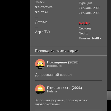
Ужасы
Турецкие
Фантастика
Сериалы 2026
Фэнтези
Сериалы 2025
—
Детские
Netflix
—
Сериалы
Apple TV+
Netflix
Фильмы Netflix
Последние комментарии
Похищение (2026)
Инкогнито
Депрессивный сериал
Птичья кость (2026)
Helena
Хорошая Дорама, посмотрела с
удовольствием