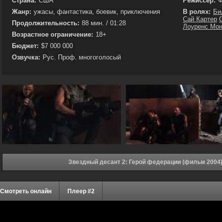
Страна:
США
Режиссёр:
Ф
Жанр:
ужасы, фантастика, боевик, приключения
В ролях:
Би
Сай Картер
Продолжительность:
88 мин. / 01:28
Лоуренс Мо
Возрастное ограничение:
18+
Бюджет:
$7 000 000
Озвучка:
Рус. Проф. многоголосый
Звездный десант 2: Герой федерации (фильм 2004
Смотреть онлайн
Плеер #2