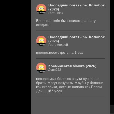
Последний богатырь. Колобок
(2026)
Гость Alex
Бля, чел, тебе бы к психотерапевту
сходить
Последний богатырь. Колобок
(2026)
Гость Андрей
вполне.посмотреть на 1 раз
Космическая Машка (2026)
Деня222
незнакомых белочек в руки лучше не
брать. Могут покусать. А зубы у белочки
как иголочки, острые начало как Пеппи
Длинный Чулок