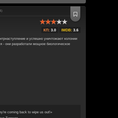
4)
КП:
3.0
IMDB:
3.6
нтрнаступление и успешно уничтожают колонии
ся - они разработали мощное биологическое
y're coming back to wipe us out!»