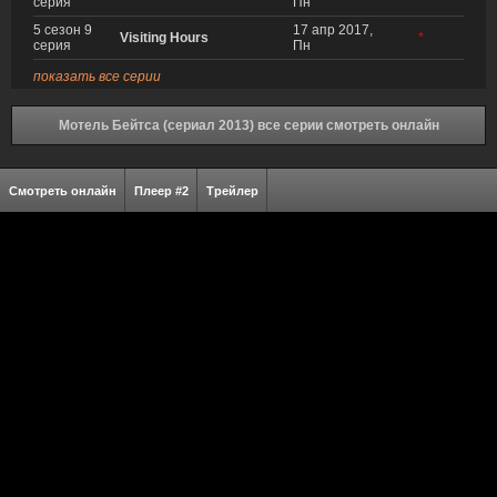
серия
Пн
5 сезон 9
17 апр 2017,
Visiting Hours
*
серия
Пн
показать все серии
Мотель Бейтса (сериал 2013) все серии смотреть онлайн
Смотреть онлайн
Плеер #2
Трейлер