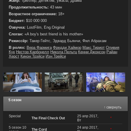
Жанр:
триллер, детектив, ужасы, драма
Продолжительность:
43 мин
Возрастное ограничение:
18+
Бюджет:
$10 000 000
Озвучка:
LostFilm, Eng.Original
Слоган:
«A boy's best friend is his mother»
Режиссёр:
Такер Гейтс, Эдвард Бьянчи, Фил Абрахам
В ролях:
Вера Фармига
Фредди Хаймор
Макс Тириот
Оливия
Кук
Нестор Карбонелл
Никола Пельтц
Кенни Джонсон
Райан
Херст
Кинэн Трэйси
Иэн Трейси
5 сезон
↑ свернуть
Special
25 апр 2017,
The Final Check Out
*
Вт
5 сезон 10
24 апр 2017,
The Cord
*