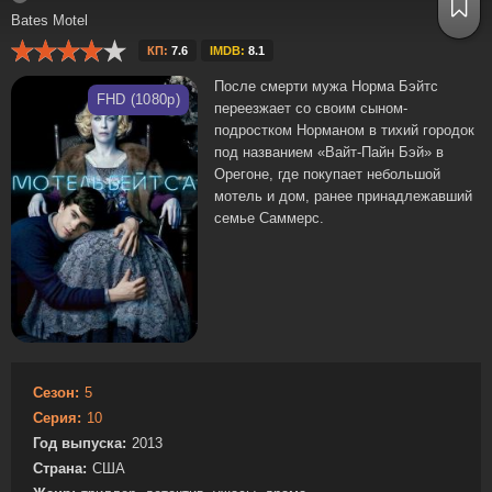
Bates Motel
КП:
7.6
IMDB:
8.1
После смерти мужа Норма Бэйтс
FHD (1080p)
переезжает со своим сыном-
подростком Норманом в тихий городок
под названием «Вайт-Пайн Бэй» в
Орегоне, где покупает небольшой
мотель и дом, ранее принадлежавший
семье Саммерс.
Сезон:
5
Серия:
10
Год выпуска:
2013
Страна:
США