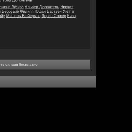
льбер Дюпонтель
ржини Эфира
Альбер Дюпонтель
Николя
 Берруайе
Филипп Юшан
Бастьен Угетто
ийу
Мишель Вюйермоз
Лоран Стокер
Киан
еть онлайн бесплатно