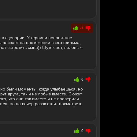
-1
 в сценарии. У героини непонятное
ашливает на протяжении всего фильма,
ет встретить сына)) Шуток нет, нелепых
0
но были моменты, когда улыбаешься, но
уг друга, так и не побыв вместе. Сюжет
того, что они так вместе и не проверили
ся, но на вечер разок стоит посмотреть.
0