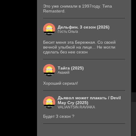
Это уже снимали в 1997году. Типа
Remasterd.
Дельфин. 3 сезон (2026)
Гость Ольга
Бесит меня эта Бережная. Со своей
вечной улыбкой на лице... Не могли
сделать без нее сезон
Тайга (2025)
Акакий
Хороший сериал!
Дьявол может плакать / Devil
May Cry (2025)
VALIANTSIN RAVIAKA
Будет 3 сезон ?