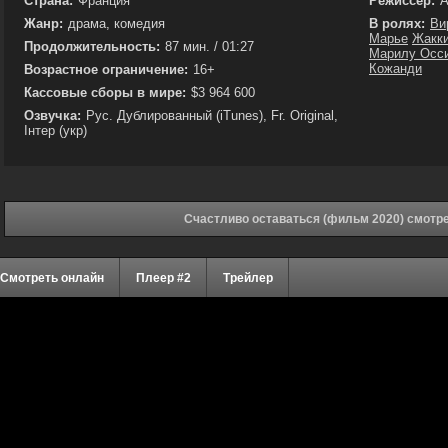
Страна:
Франция
Режиссёр:
А
Жанр:
драма, комедия
В ролях:
Ви
Марье
Жакки
Продолжительность:
87 мин. / 01:27
Марилу Осс
Кожанди
Возрастное ограничение:
16+
Кассовые сборы в мире:
$3 964 600
Озвучка:
Рус. Дублированный (iTunes), Fr. Original,
Інтер (укр)
Счастливо оставаться (фильм 2020) смотр
Смотреть онлайн
Плеер #2
Трейлер