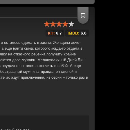
КП:
6.7
IMDB:
6.8
го осталось сделать в жизни. Женщина хочет
а еще найти сына, которого когда-то отдала в
авку на отказного ребенка получить крайне
ваются двое мужчин. Меланхоличный Джей Би –
а неудачно пытался покончить с собой. А еще
бесстрашный мужчина, правда, он слепой и
сте их ждут приключения, из серии – только раз в