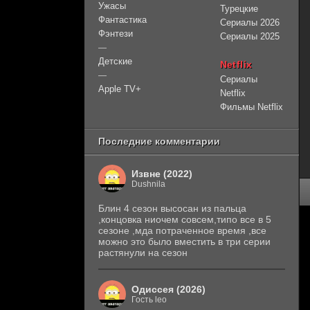
Ужасы
Турецкие
Фантастика
Сериалы 2026
Фэнтези
Сериалы 2025
—
Детские
Netflix
—
Сериалы
Apple TV+
Netflix
Фильмы Netflix
Последние комментарии
Извне (2022)
Dushnila
Блин 4 сезон высосан из пальца
,концовка ниочем совсем,типо все в 5
сезоне ,мда потраченное время ,все
можно это было вместить в три серии
растянули на сезон
Одиссея (2026)
Гость leo