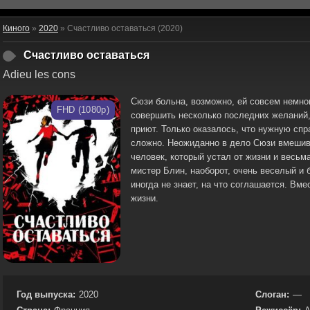
Киного
»
2020
» Счастливо оставаться (2020)
Счастливо оставаться
Adieu les cons
Сюзи больна, возможно, ей совсем немно
FHD (1080p)
совершить несколько последних желаний, 
приют. Только оказалось, что нужную спр
сложно. Неожиданно в дело Сюзи вмеши
человек, который устал от жизни и весьм
мистер Блин, наоборот, очень веселый и 
иногда не знает, на что соглашается. Вме
жизни.
Год выпуска:
2020
Слоган:
—