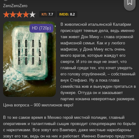
ZeroZeroZero
КП:
7.7
IMDB:
8.2
В живописной итальянской Калабрии
HD (720p)
происходят темные дела, ведь именно
там живет Дон Мину – глава огромной
мафиозной семьи. Как и у любого
мафиози, у Дона Мину есть очень
много врагов, которые жаждут его
смерти. И это он еще не знает, что
главный среди тех, кто хочет увидеть
его голову отрубленной, – собственный
внук Стефано. Ну а пока глава
семейства жив и вынужден прятаться в
бункере. Оттуда он и заказывает
партию кокаина невероятных размеров.
Цена вопроса – 900 миллионов евро!
В то же самое время в Мехико герой местной полиции, главный
оперативник и талантливый сыщик проводит спецоперацию по борьбе
с наркотиками. Все зовут его Вампиро, даже местные наркобароны
зовут его так, ведь он на них и работает. Именно Вампиро предстоит