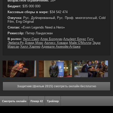
Возрастное ограничение:
16+
Бюджет:
$35 000 000
Кассовые сборы в мире:
$34 542 474
Озвучка:
Рус. Дублированный, Рус. Проф. многоголосый, Cold
Film, Eng.Original
Слоган:
«Even Legends Need a Hero»
Режиссёр:
Питер Ландесман
В ролях:
Уилл Смит
Алек Болдуин
Альберт Брукс
Гугу
Эмбата-Ро
Дэвид Морс
Арлисс Ховард
Майк О'Мэлли
Эдди
Марсан
Хилл Харпер
Адевале Акинойе-Агбаже
Защитник (фильм 2015) смотреть онлайн бесплатно
Смотреть онлайн
Плеер #2
Трейлер