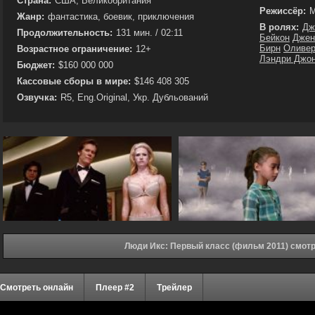
Страна:
США, Великобритания
Режиссёр:
М
Жанр:
фантастика, боевик, приключения
В ролях:
Дж
Продолжительность:
131 мин. / 02:11
Бейкон
Джен
Бирн
Оливер
Возрастное ограничение:
12+
Лэндри Джо
Бюджет:
$160 000 000
Кассовые сборы в мире:
$146 408 305
Озвучка:
R5, Eng.Original, Укр. Дубльований
Люди Икс: Первый класс (фильм 2011) смот
Смотреть онлайн
Плеер #2
Трейлер