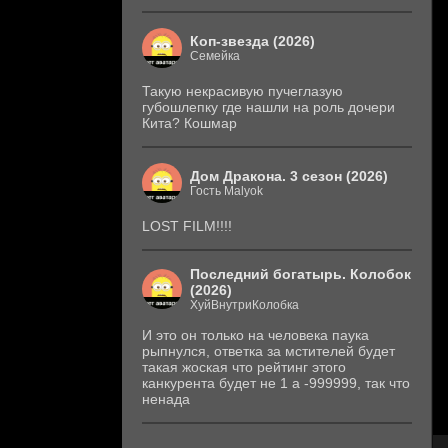
Коп-звезда (2026)
Семейка
Такую некрасивую пучеглазую
губошлепку где нашли на роль дочери
Кита? Кошмар
Дом Дракона. 3 сезон (2026)
Гость Malyok
LOST FILM!!!!
Последний богатырь. Колобок
(2026)
ХуйВнутриКолобка
И это он только на человека паука
рыпнулся, ответка за мстителей будет
такая жоская что рейтинг этого
канкурента будет не 1 а -999999, так что
ненада