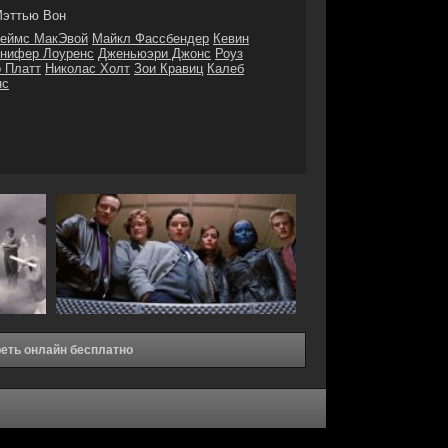
эттью Вон
еймс МакЭвой
Майкл Фассбендер
Кевин
нифер Лоуренс
Дженьюэри Джонс
Роуз
 Платт
Николас Холт
Зои Кравиц
Калеб
нс
реть онлайн бесплатно