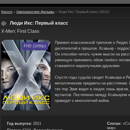
Киного
»
Американские фильмы
» Люди Икс: Первый класс (2011)
Люди Икс: Первый класс
X-Men: First Class
Приквел классической трилогии о Людях 
FHD (1080p)
десятилетий в прошлое. Ксавьер - подрос
Он способен читать чужие мысли на расст
умеющую принимать облик любого челове
становятся неразлучными друзьями.
Спустя годы судьба сводит Ксавьера и Р
металлические предметы на расстоянии. 
тех пор Эрик видит в людях лишь врагов,
мутантов. Постепенно между Ксавьером и
приведет к многолетней войне.
Год выпуска:
2011
Слоган:
«Ст
мир»