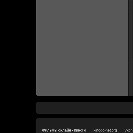
Фильмы онлайн - КиноГо
kinogo-net.org
Vkon