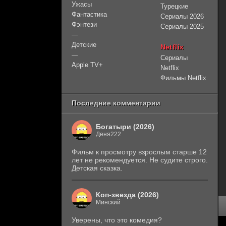
Ужасы
Турецкие
Фантастика
Сериалы 2026
Фэнтези
Сериалы 2025
—
Детские
Netflix
—
Сериалы
Apple TV+
Netflix
Фильмы Netflix
Последние комментарии
Богатыри (2026)
Деня222
Фильм к просмотру взрослым старше 12
лет не рекомендуется. Не судите строго.
Детская сказка.
Коп-звезда (2026)
Минский
Уверены, что это комедия?