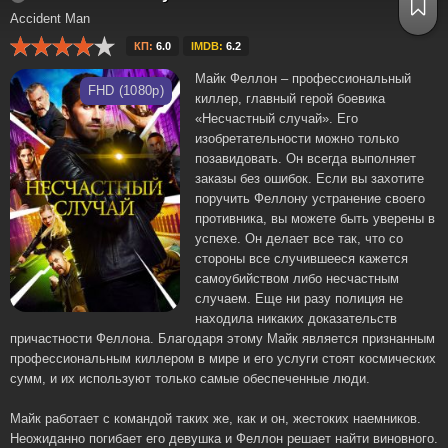
Accident Man
КП:
6.0
IMDB:
6.2
Майк Феллон – профессиональный
FHD (1080p)
киллер, главный герой боевика
«Несчастный случай». Его
изобретательности можно только
позавидовать. Он всегда выполняет
заказы без ошибок. Если вы захотите
поручить Феллону устранение своего
противника, вы можете быть уверены в
успехе. Он делает все так, что со
стороны все случившееся кажется
самоубийством либо несчастным
случаем. Еще ни разу полиция не
находила никаких доказательств
причастности Феллона. Благодаря этому Майк является признанным
профессиональным киллером в мире и его услуги стоят космических
сумм, и их используют только самые обеспеченные люди.
Майк работает с командой таких же, как и он, жестоких наемников.
Неожиданно погибает его девушка и Феллон решает найти виновного.