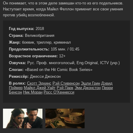
Он понимает, что в этом деле замешан кто-то из его подельников.
Наступает время, когда Майкл Феллон применит все свои умения
против убийц возлюбленной.
Год выпуска:
2018
Страна:
Великобритания
Жанр:
боевик, триллер, криминал
Продолжительность:
105 мин. / 01:45
Возрастное ограничение:
12+
Озвучка:
Рус. Проф. многоголосый, Eng.Original, ICTV (укр.)
Слоган:
«Based on the Hit Comic Book Series»
Режиссёр:
Джесси Джонсон
В ролях:
Скотт Эдкинс
Рэй Стивенсон
Эшли Грин
Дэвид
Пэймер
Майкл Джей Уайт
Рэй Парк
Эми Джонстон
Перри
Бенсон
Ник Моран
Росс О'Хеннесси