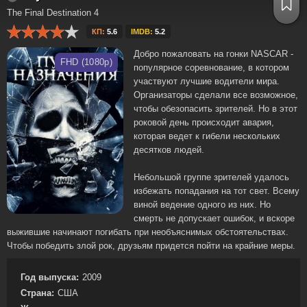
The Final Destination 4
КП:
5.6
IMDB:
5.2
Добро пожаловать на гонки NASCAR -
FHD (1080p)
популярное соревнование, в котором
участвуют лучшие водители мира.
Организаторы сделали все возможное,
чтобы обезопасить зрителей. Но в этот
роковой день происходит авария,
которая ведет к гибели нескольких
десятков людей.
Небольшой группе зрителей удалось
избежать попадания на тот свет. Всему
виной ведение одного из них. Но
смерть не допускает ошибок, и вскоре
выжившие начинают погибать при необъяснимых обстоятельствах.
Чтобы победить злой рок, друзьям придется пойти на крайние меры.
Год выпуска:
2009
Страна:
США