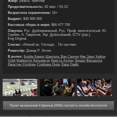
Жанр:
ужасы, триллер
Продолжительность:
82 мин. / 01:22
Возрастное ограничение:
16+
Бюджет:
$40 000 000
Кассовые сборы в мире:
$66 477 700
Озвучка:
Рус. Дублированный, Рус. Проф. многоголосый, Ю.
Сербин, А. Гаврилов, Укр. Дубльований, ICTV (укр.),
Eng.Original
Слоган:
«Упокой их, Господи... По частям»
Режиссёр:
Дэвид Р. Эллис
В ролях:
Бобби Кампо
Шантель Ван Сантен
Ник Зано
Хейли
Уэбб
Майкелти Уильямсон
Криста Аллен
Эндрю Фисцелла
Джастин Уэлборн
Стефани Онор
Лара Грайс
Пункт назначения 4 (фильм 2009) смотреть онлайн бесплатно