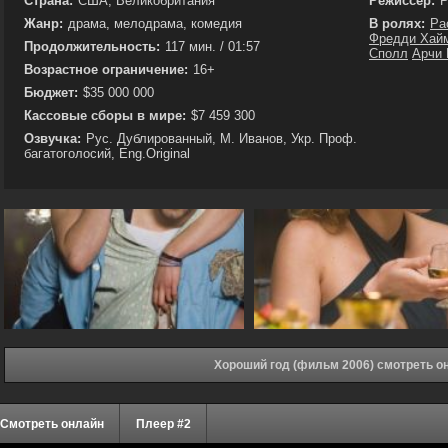
Страна:
США, Великобритания
Режиссёр:
Р
Жанр:
драма, мелодрама, комедия
В ролях:
Ра
Фредди Хай
Продолжительность:
117 мин. / 01:57
Сполл
Арчи
Возрастное ограничение:
16+
Бюджет:
$35 000 000
Кассовые сборы в мире:
$7 459 300
Озвучка:
Рус. Дублированный, М. Иванов, Укр. Проф.
багатоголосий, Eng.Original
Хороший год (фильм 2006) смотреть о
Смотреть онлайн
Плеер #2