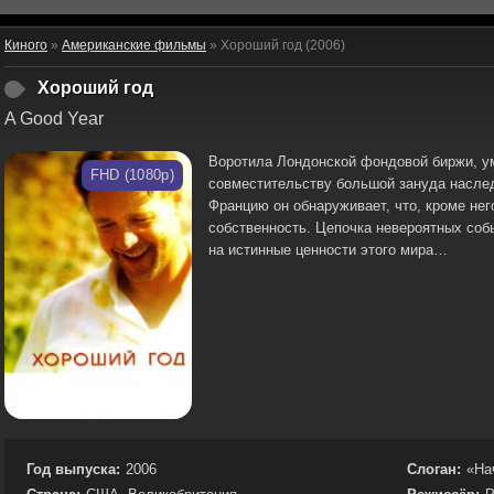
Киного
»
Американские фильмы
» Хороший год (2006)
Хороший год
A Good Year
Воротила Лондонской фондовой биржи, у
FHD (1080p)
совместительству большой зануда наслед
Францию он обнаруживает, что, кроме не
собственность. Цепочка невероятных собы
на истинные ценности этого мира…
Год выпуска:
2006
Слоган:
«На