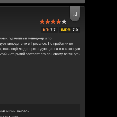
КП:
7.7
IMDB:
7.0
мный, удачливый менеджер и по
ует винодельню в Провансе. По прибытии во
го, есть ещё люди, претендующие на его законную
тий и открытий заставят его по-новому взглянуть
чни жизнь заново»