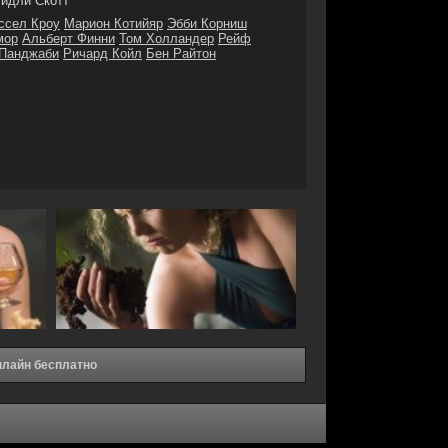
идли Скотт
ссел Кроу
Марион Котийяр
Эбби Корниш
мор
Альберт Финни
Том Холландер
Рейф
 Панджаби
Ричард Койл
Бен Райтон
нлайн бесплатно