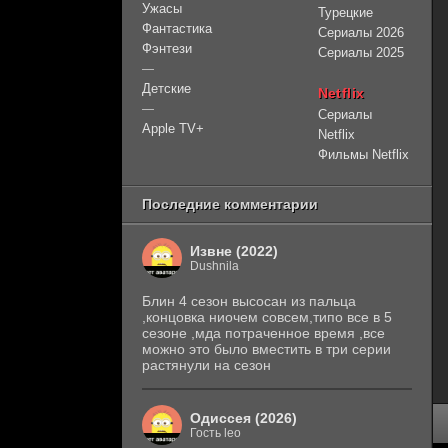
Ужасы
Турецкие
Фантастика
Сериалы 2026
Фэнтези
Сериалы 2025
—
Детские
Netflix
—
Сериалы
Apple TV+
Netflix
Фильмы Netflix
Последние комментарии
Извне (2022)
Dushnila
Блин 4 сезон высосан из пальца
,концовка ниочем совсем,типо все в 5
сезоне ,мда потраченное время ,все
можно это было вместить в три серии
растянули на сезон
Одиссея (2026)
Гость leo