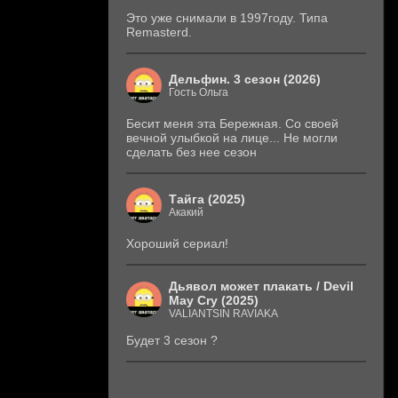
Это уже снимали в 1997году. Типа
Remasterd.
Дельфин. 3 сезон (2026)
Гость Ольга
Бесит меня эта Бережная. Со своей
вечной улыбкой на лице... Не могли
сделать без нее сезон
Тайга (2025)
Акакий
Хороший сериал!
Дьявол может плакать / Devil
May Cry (2025)
VALIANTSIN RAVIAKA
Будет 3 сезон ?