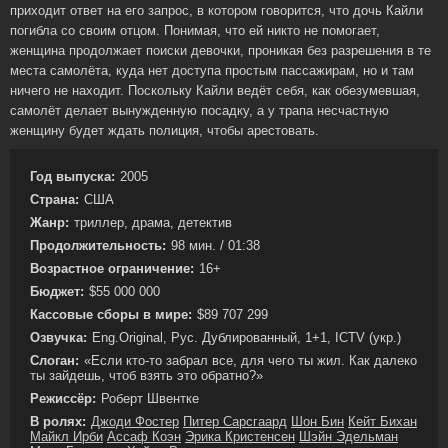
приходит ответ на его запрос, в котором говорится, что дочь Кайли
погибла со своим отцом. Понимая, что ей никто не помогает,
женщина продолжает поиски девочки, проникая без разрешения в те
места самолёта, куда нет доступа простым пассажирам, но и там
ничего не находит. Поскольку Кайли ведёт себя, как обезумевшая,
самолёт делает вынужденную посадку, а у трапа несчастную
женщину будет ждать полиция, чтобы арестовать.
Год выпуска:
2005
Страна:
США
Жанр:
триллер, драма, детектив
Продолжительность:
98 мин. / 01:38
Возрастное ограничение:
16+
Бюджет:
$55 000 000
Кассовые сборы в мире:
$89 707 299
Озвучка:
Eng.Original, Рус. Дублированный, 1+1, ICTV (укр.)
Слоган:
«Если кто-то забрал все, для чего ты жил. Как далеко
ты зайдешь, чтоб взять это обратно?»
Режиссёр:
Роберт Швентке
В ролях:
Джоди Фостер
Питер Сарсгаард
Шон Бин
Кейт Бихан
Майкл Ирби
Ассаф Коэн
Эрика Кристенсен
Шэйн Эдельман