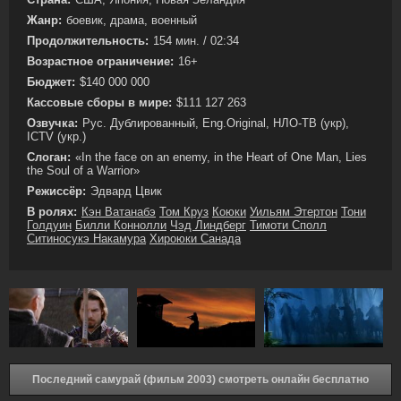
Жанр:
боевик, драма, военный
Продолжительность:
154 мин. / 02:34
Возрастное ограничение:
16+
Бюджет:
$140 000 000
Кассовые сборы в мире:
$111 127 263
Озвучка:
Рус. Дублированный, Eng.Original, НЛО-ТВ (укр),
ICTV (укр.)
Слоган:
«In the face on an enemy, in the Heart of One Man, Lies
the Soul of a Warrior»
Режиссёр:
Эдвард Цвик
В ролях:
Кэн Ватанабэ
Том Круз
Коюки
Уильям Этертон
Тони
Голдуин
Билли Коннолли
Чэд Линдберг
Тимоти Сполл
Ситиносукэ Накамура
Хироюки Санада
Последний самурай (фильм 2003) смотреть онлайн бесплатно