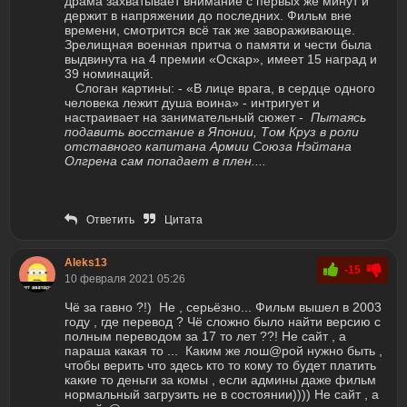
драма захватывает внимание с первых же минут и
держит в напряжении до последних. Фильм вне
времени, смотрится всё так же завораживающе.
Зрелищная военная притча о памяти и чести была
выдвинута на 4 премии «Оскар», имеет 15 наград и
39 номинаций.
Слоган картины: - «В лице врага, в сердце одного
человека лежит душа воина» - интригует и
настраивает на занимательный сюжет -
Пытаясь
подавить восстание в Японии, Том Круз в роли
отставного капитана Армии Союза Нэйтана
Олгрена сам попадает в плен....
Ответить
Цитата
Aleks13
-15
10 февраля 2021 05:26
Чё за гавно ?!) Не , серьёзно... Фильм вышел в 2003
году , где перевод ? Чё сложно было найти версию с
полным переводом за 17 то лет ??! Не сайт , а
параша какая то ... Каким же лош@рой нужно быть ,
чтобы верить что здесь кто то кому то будет платить
какие то деньги за комы , если админы даже фильм
нормальный загрузить не в состоянии)))) Не сайт , а