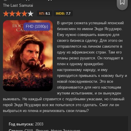
The Last Samurai
КП:
8.1
IMDB:
7.7
В центре сюжета успешный японский
FHD (1080p)
бизнесмен по имени Энде Ясудзиро.
Ему нужно совершить важную для
своего бизнеса сделку. Для этого он
отправляется на личном самолете в
одну из африканских стран. Там его
планы резко рушатся. Он попадает в
плен к одному враждебно
настроенному народу, и ему
приходится привыкать к новому быту и
новой повседневности. Это все
оборачивается для него настоящим
жутким испытанием, и он вынужден
выживать. Не каждый справится с подобными ужасами, но главный
герой Энде Ясудзиро все же попытался это сделать. Смог ли он
выбраться из плена и реализовать свои планы?
Год выпуска:
2003
Страна:
США, Япония, Новая Зеландия